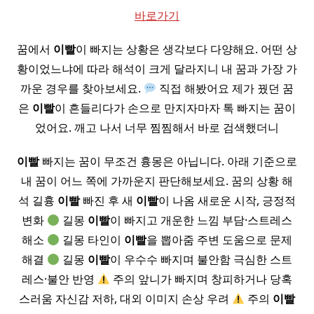
바로가기
꿈에서
이빨
이 빠지는 상황은 생각보다 다양해요. 어떤 상
황이었느냐에 따라 해석이 크게 달라지니 내 꿈과 가장 가
까운 경우를 찾아보세요.
직접 해봤어요 제가 꿨던 꿈
은
이빨
이 흔들리다가 손으로 만지자마자 톡 빠지는 꿈이
었어요. 깨고 나서 너무 찜찜해서 바로 검색했더니
이빨
빠지는 꿈이 무조건 흉몽은 아닙니다. 아래 기준으로
내 꿈이 어느 쪽에 가까운지 판단해보세요. 꿈의 상황 해
석 길흉
이빨
빠진 후 새
이빨
이 나옴 새로운 시작, 긍정적
변화
길몽
이빨
이 빠지고 개운한 느낌 부담·스트레스
해소
길몽 타인이
이빨
을 뽑아줌 주변 도움으로 문제
해결
길몽
이빨
이 우수수 빠지며 불안함 극심한 스트
레스·불안 반영
주의 앞니가 빠지며 창피하거나 당혹
스러움 자신감 저하, 대외 이미지 손상 우려
주의
이빨