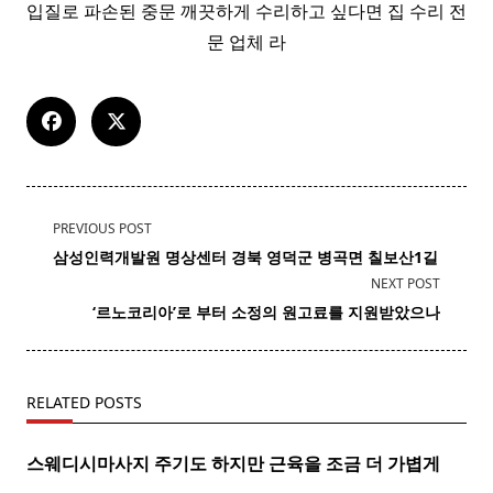
입질로 파손된 중문 깨끗하게 수리하고 싶다면 집 수리 전
문 업체 라
<span
PREVIOUS POST
class="nav-
삼성
인력개발원 명상센터 경북 영덕군 병곡면 칠보산1길
subtitle
NEXT POST
screen-
​ ‘
르노
코리아’로 부터 소정의 원고료를 지원받았으나
reader-
text">Page</span>
RELATED POSTS
스웨디시마사지 주기도 하지만 근육을 조금 더 가볍게