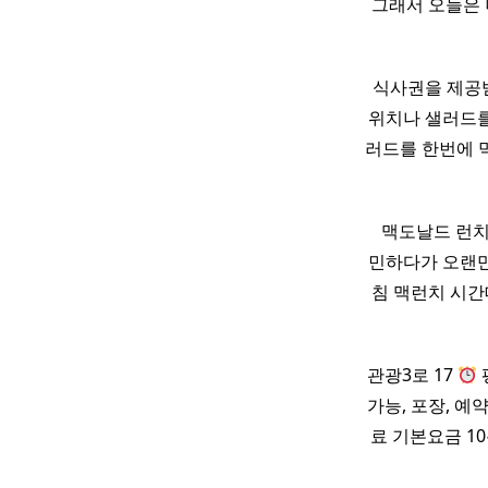
그래서 오늘은 
식사권을 제공
위치나 샐러드를
러드를 한번에 먹을
​ ​ ​ 맥도날드 런
민하다가 오랜만
침 맥런치 시
관광3로 17
평
가능, 포장, 예
료 기본요금 1