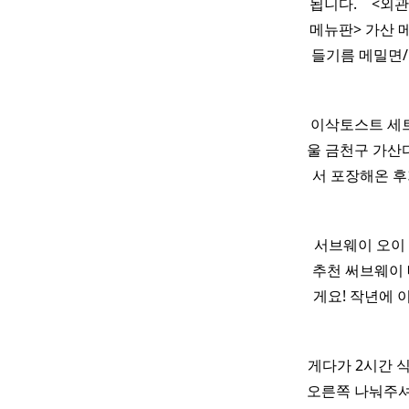
됩니다. ​ ​ ​
메뉴판> 가산 
들기름 메밀면/
이삭토스트 세
울 금천구 가산디
서 포장해온 후
서브웨이 오이
추천 써브웨이
게요! 작년에 
게다가 2시간 
오른쪽 나눠주셔서