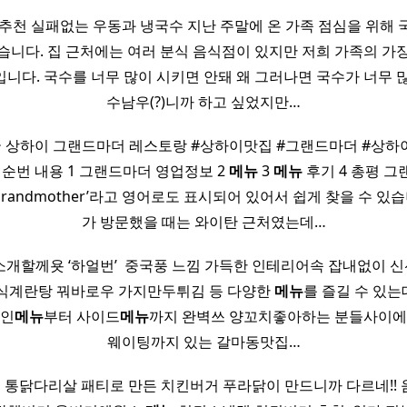
추천 실패없는 우동과 냉국수 지난 주말에 온 가족 점심을 위해
습니다. 집 근처에는 여러 분식 음식점이 있지만 저희 가족의 가
니다. 국수를 너무 많이 시키면 안돼 왜 그러나면 국수가 너무 
수남우(?)니까 하고 싶었지만…
국 상하이 그랜드마더 레스토랑 #상하이맛집 #그랜드마더 #상하
목차 순번 내용 1 그랜드마더 영업정보 2
메뉴
3
메뉴
후기 4 총평 
i Grandmother’라고 영어로도 표시되어 있어서 쉽게 찾을 수 있습
가 방문했을 때는 와이탄 근처였는데…
소개할께욧 ‘하얼번’ ​ 중국풍 느낌 가득한 인테리어속 잡내없이 
식계란탕 꿔바로우 가지만두튀김 등 다양한
메뉴
를 즐길 수 있는
메인
메뉴
부터 사이드
메뉴
까지 완벽쓰 양꼬치좋아하는 분들사이에
웨이팅까지 있는 갈마동맛집…
이즈 통닭다리살 패티로 만든 치킨버거 푸라닭이 만드니까 다르네!!