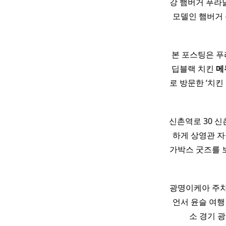
강 햄버거 푸
모델인 햄버거 
본 포스팅은 
딥블랙 치킨
메
로 방문한 ‘치
신촌역로 30 
하게 상영관 자
가박스 굿즈를 
광명이케아 주
언서 윤슬 여행
소 경기 광