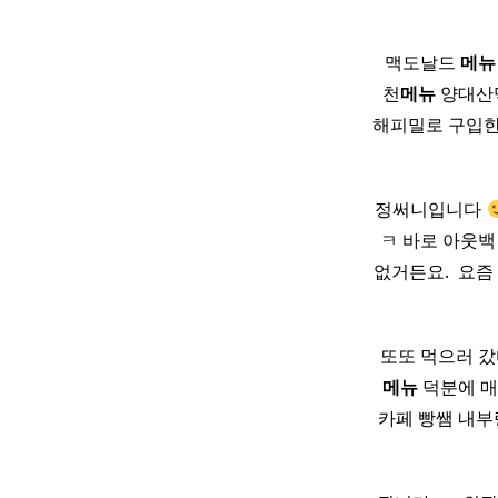
​ 맥도날드
메뉴
천
메뉴
양대산맥
해피밀로 구입한 
정써니입니다
ㅋ 바로 아웃백
없거든요. ​ 요
​ 또또 먹으러 
메뉴
덕분에 매
카페 빵쌤 내부