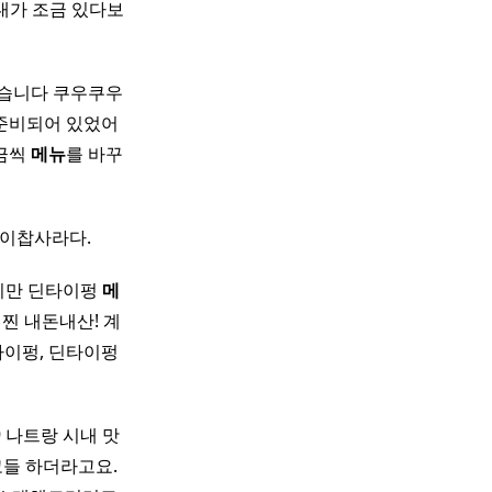
대가 조금 있다보
습니다 쿠우쿠우
준비되어 있었어
조금씩
메뉴
를 바꾸
이찹사라다. ​
있지만 딘타이펑
메
찐 내돈내산! 계
타이펑, 딘타이펑
 나트랑 시내 맛
 하더라고요. ​