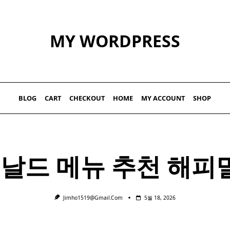
MY WORDPRESS
BLOG
CART
CHECKOUT
HOME
MY ACCOUNT
SHOP
맥도날드
메뉴
추천 해피밀
Jimho1519@gmail.com
5월 18, 2026