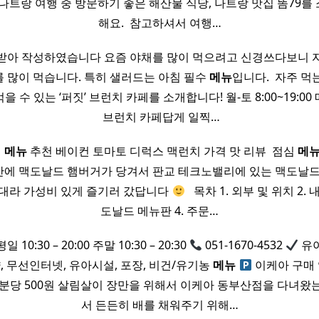
나트랑 여행 중 방문하기 좋은 해산물 식당, 나트랑 맛집 똠79
해요. ​ 참고하셔서 여행…
받아 작성하였습니다 요즘 야채를 많이 먹으려고 신경쓰다보니 
 많이 먹습니다. 특히 샐러드는 아침 필수
메뉴
입니다. ​ 자주 
 수 있는 ‘퍼짓’ 브런치 카페를 소개합니다! 월-토 8:00~19:0
​ 브런치 카페답게 일찍…
치
메뉴
추천 베이컨 토마토 디럭스 맥런치 가격 맛 리뷰 ​ 점심
메
에 맥도날드 햄버거가 당겨서 판교 테크노밸리에 있는 맥도날드
간대라 가성비 있게 즐기러 갔답니다
​ ​ 목차 1. 외부 및 위치 2.
도날드 메뉴판 4. 주문…
일 10:30 – 20:00 주말 10:30 – 20:30
051-1670-4532
유아
약, 무선인터넷, 유아시설, 포장, 비건/유기농
메뉴
이케아 구매 
0분당 500원 살림살이 장만을 위해서 이케아 동부산점을 다녀왔
서 든든히 배를 채워주기 위해…