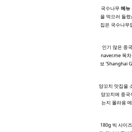
국수나무
메뉴
을 먹으러 들렸
집은 국수나무입
인기 많은 중
naver.me 
보 ‘Shangha
양꼬치 맛집을 
양꼬치에 중국
는지 몰라용 
180g 빅 사