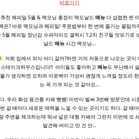
바로가기
추천 해피밀 5월 & 맥모닝 총정리 맥도날드
메뉴
다 섭렵한 찐 
은? 바로 맥모닝과 해피밀! 주문법부터 한 번에 즐기는 꿀팁까지
5월 해피밀 장난감 슈퍼마리오 갤럭시 1,2차 친구들 맛보기로 
날드
메뉴
시간 맥모닝…
​ 저희 집에서 외식 어디 갈까?하면 거의 자동으로 나오는 곳이
 스테이크하우스입니다!! ​ 아이들도 좋아하고
메뉴
도 무난해서 
즘 물가 생각하면 오히려 아웃백이 가성비 괜찮게 느껴질 정도라 한
는 꼭 가게 되는 것 같아요…
갔다. 우리 화성 융건릉 카페 빵쌤! 이번이 벌써 3번째 방문인데 
번 갈 때마다 새로운 매력을 느낄 수 있는 곳이기도 하다. 갈 때
랑 주변을 체크하는데 워낙 넓은 대형 카페라 그런지 이번에 또 
발견해 버리고 만 건 안…