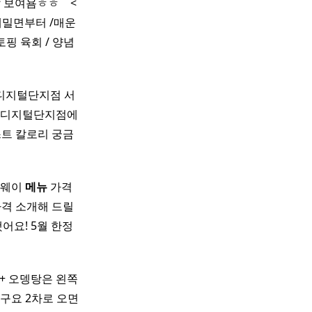
욤ㅎㅎ ​ ​ ​ <
밀면부터 /매운
토핑 육회 / 양념
디지털단지점 서
 가산디지털단지점에
트 칼로리 궁금
브웨이
메뉴
가격
격 소개해 드릴
어요! 5월 한정
+ 오뎅탕은 왼쪽
구요 2차로 오면