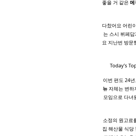
좋을 거 같은
메
다찼어요 어린이
는 스시 뷔페답게
요 지난번 방문
Today’s 
이번 편도 24
뉴
자체는 변하지
모임으로 다녀왔
소정의 원고료를
집 해산물 식당 