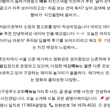
라닭햄버거 움버거앤윙스
메뉴
치킨스낵랩 치킨버거 추천 ​ 얼마 전
광고가 자주 보이더라고요~ 처음 보는 건데 뭐지? 싶어 검색해 보
햄버거 ​ 지인들한테 움버거…
푸라닭으로부터 소정의 원고료를 받아 작성되었습니다 여의도 데이
뉴
추천 안녕하세요 네이버 인플 웨요랍니다 ㅇ-ㅇ ​ 오늘은 여의
킨 다이닝 라운지’ 푸라닭 딥블랙 후기를 보여드리려고 해요
​ 
는 치킨 매장의 느낌에서…
신촌민자역사 서울 신촌 메가박스 영화관은 경의중앙선 신촌역에 위
율입장으로 운영되고 있으며, 다양한 매점
메뉴
는 물론 다른 곳보
보유하고 있어 구경하는 재미와 놀거리가 쏠쏠하다. ​ 메가박스 
는 영화와 콜라보한 다양한…
차구경푸드코트
메뉴
놀거리 © 사진, 글 윤슬 여행 사진관 ​ 안녕하
 사진관입니다. 오늘 소개해 드릴 곳은 광명이케아입니다. ​
광
명시 일직로 17 IKEA광명점 ​
전화번호 Tel 1670-4532 ​
운영