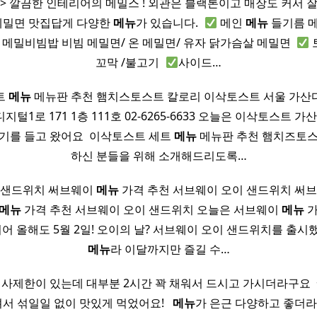
 <외관> 깔끔한 인테리어의 메밀스 ! 외관은 블랙톤이고 매장도 커서 잘 보여
메밀면 맛집답게 다양한
메뉴
가 있습니다. ​
메인
메뉴
들기름 메
 메밀비빔밥 비빔 메밀면/ 온 메밀면/ 유자 닭가슴살 메밀면 ​
꼬막 /불고기 ​
사이드…
트
메뉴
메뉴판 추천 햄치스토스트 칼로리 이삭토스트 서울 가산
지털1로 171 1층 111호 02-6265-6633 오늘은 이삭토스트
기를 들고 왔어요 ​ 이삭토스트 세트
메뉴
메뉴판 추천 햄치즈토스
하신 분들을 위해 소개해드리도록…
 샌드위치 써브웨이
메뉴
가격 추천 서브웨이 오이 샌드위치 써
메뉴
가격 추천 서브웨이 오이 샌드위치 오​늘은 서브웨이
메뉴
가
이어 올해도 5월 2일! 오이의 날? 서브웨이 오이 샌드위치를 출시했
메뉴
라 이달까지만 즐길 수…
식사제한이 있는데 대부분 2시간 꽉 채워서 드시고 가시더라구요 ​ 
 섞일일 없이 맛있게 먹었어요! ​ ​
메뉴
가 은근 다양하고 좋더라