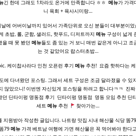
뉴
긴 한데 그래도 1차라도 온거에 만족합니다 ㅎㅎ ​
메뉴
가 가격
니 육회 + 육사시미랑…
날에 어버이날까지 있어서 가족단위로 오신 분들이 대부분이었
 초밥, 롤, 군함, 샐러드, 핫푸드, 디저트까지
메뉴
구성이 넓게 
했을 때 못 봤던
메뉴
들도 좀 있는 거 보니 매번 같은게 아니고 
는 것 같았어요 랍스터초밥…
Topic. 케이찹사라다 인천 오픈런 후기
메뉴
추천! ​ 요즘 핫하다는 케
년도에 다녀왔던 포스팅. 그래서 세트 구성은 조금 달라졌을 수 
 않았으니! 이번엔 자신있게 포스팅을 하려고 합니다ㅋㅋ ​ 진짜 
던 딘타이펑 명동점 후기 ​ 딘타이펑 명동점 ​ 명동 모임 추천 딘
세트
메뉴
추천
찾아가는…
 지원받아 작성한 글입니다. 나트랑 맛집 시내 해산물 식당 똠79
똠79
메뉴
가격 베트남 여행에 가면 해산물은 꼭 먹어봐야 한다고들