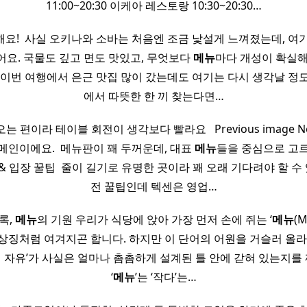
11:00~20:30 이케아 레스토랑 10:30~20:30…
요! ​ 사실 오키나와 소바는 처음엔 조금 낯설게 느껴졌는데, 여
요. 국물도 깊고 면도 맛있고, 무엇보다
메뉴
마다 개성이 확실해
 이번 여행에서 은근 맛집 많이 갔는데도 여기는 다시 생각날 정
에서 따뜻한 한 끼 찾는다면…
 편이라 테이블 회전이 생각보다 빨라요 ​ ​ Previous image Next
메인이에요. ​ 메뉴판이 꽤 두꺼운데, 대표
메뉴
들을 중심으로 고
 입장 꿀팁​ ​ 줄이 길기로 유명한 곳이라 꽤 오래 기다려야 할 수 있
전 꿀팁인데 텍센은 영업…
록,
메뉴
의 기원 ​우리가 식당에 앉아 가장 먼저 손에 쥐는 ‘
메뉴
(
상징처럼 여겨지곤 합니다. 하지만 이 단어의 어원을 거슬러 올라
의 자유’가 사실은 얼마나 촘촘하게 설계된 틀 안에 갇혀 있는지를 깨
‘
메뉴
’는 ‘작다’는…