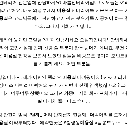
인테리어 전문업체 안녕하세요! 바름인테리어입니다. 오늘은 여
려고 해요. 바로 의정부에서
미용실
인테리어를 전문으로 하는 
용실
은 고객님들에게 편안하고 세련된 분위기를 제공해야 하는 
아요. 그래서 저희가 어떻게…
테리어 놓치면 큰일날 3가지 안녕하세요 오실장입니다! ​ 안녕
리어 고민하실때 진짜 신경 쓸 부분이 한두 군데가 아니죠. 부천
은
미용실
현장을 보면서 느꼈던 점들을 바탕으로 몇가지 포인트
를 해볼까 해요. ​ 어떤 부분들…
입니다 – ! 제가 이번엔 헬리오
미용실
다녀왔어요 ! 진짜 머리에
이 쓰이는 걸 어떡해요 ㅜ 제가 저번에 전체 염색했잖아요 ? 그래
띄이게 너무너무 상했어요 그러던 와중에 저희 회사 근처라서 다
실
에이치 플레이스 송파…
 안한지 벌써 2달째,, 머리 안자른지 한달째,, 더벅머리를 도저히
용실
예약부터했다! ​ 예약한곳은 #쌍령동
미용실
#살롱드누스 !! 