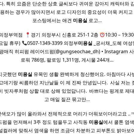
다. 특히 요즘은 단순한 상호 글씨보다 귀여운 강아지 캐릭터와 
사용하는 경우가 많아지면서 로고 디자인의 중요성이 더욱 커지고 
포스팅에서는 애견
미용실
로고…
 의정부역점 ​
경기 의정부시 신흥로 251-1 2층
10:30 – 19:3
 월요일 휴무)
0507-1349-3399 의정부
미용실
_궁서채_도혜 여성
매직 히피펌 레이어드펌(@gungseochae_dh) • Instagram 
로워 786명, 팔로잉 1,311명, 게시물 244개…
긋지긋했던
미용실
유목민 생활 완벽하게 청산했어요. 아침마다 사
고데기랑 씨름하던 지난날들 이 제 진짜 안녕입니다. ​ 사실 저는
 빗자루처럼 상할 대로 상해 있었답니다. ​ 바쁘다는 핑계로 제
고 매일 질끈 묶고만…
색모가 많이 올라와서 전체적으로 머리가 더워보이더라고요 ..ㅋㅋ
펌을 먼저해서 3주 정도 텀을두고 사직동
미용실
에서 쿨톤 염색
널컬러에 맞줘서 염색을 하면 조금더 차분하고 피부톤도 밝아보