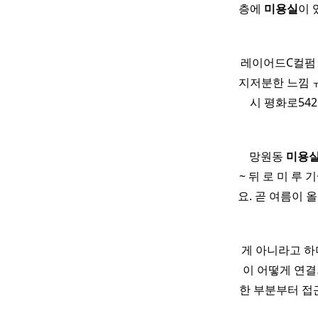
층에
미용실
이 
레이어드C컬펌 
지저분한 느낌 
시 평화로542
​ ​ ​ 망원동
미용
~ 뒤 로 미 루 
요. 곧 여름이 
게 아니라고 하
이 어떻게 연결되
한 부분부터 접