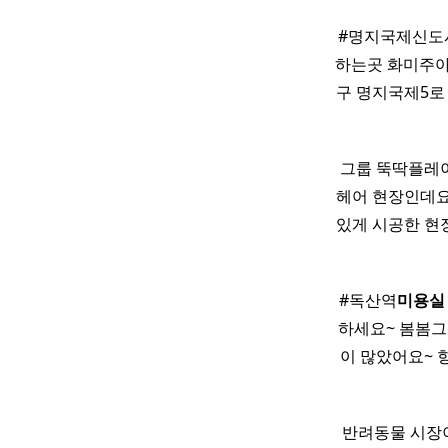
#명지국제신도
하는곳 화미주아
구 명지국제5로 4
그룹 뚝딱플레
헤어 현장인데요
있게 시공한 현
#독산역
미용실
하세요~ 봄봄그
이 많았어요~ 
반려동물 시장