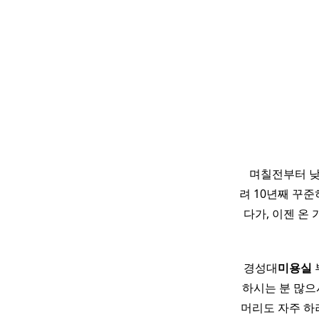
​ ​ 며칠전부
려 10년째 꾸준
다가, 이젠 온
경성대
미용실
하시는 분 많으
머리도 자주 하