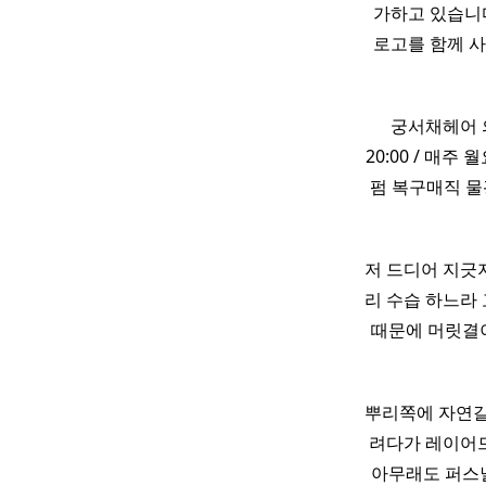
가하고 있습니
로고를 함께 
​ 궁서채헤어
20:00 / 매주
펌 복구매직 물광
저 드디어 지
리 수습 하느라 
때문에 머릿결이
뿌리쪽에 자연갈
려다가 레이어드
아무래도 퍼스