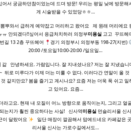
있어서 궁금하던참이었는데 드뎌 방문! 우리는 평일 낮에 방문해
게 시술받을 수 있었당ㅎㅎ…
뽐뿌와서 급하게 예약잡고 머리하고 왔어요 ​ ​ 제 원래 머리에요
ㅠㅠ 안되겠다!!싶어서 응급처치하러 의정부
미용실
고고 ​ 꾸뜨헤
번길 13 2층 꾸뜨헤어
경기 의정부시 의정부동 198-27(지번)
20:00 /토요일10:00-20:00 /일요일…
실
갊 ​ ​ 안녕하세요. 가람입니다. 잘 지내셨나요? 저는 잘 지냈습니다.
기~ ​ 뒤로 미루다가 이제 더는 미룰 수 없다. 이러다간 연말이 올 것 같
올 것 같지만요? 봄을 즐기고 계시나요? 요즘 저는 더욱 푹 쉬고 
고 있어요. 요즘…
더라고요. 현재 내 모질이 어느 방향으로 움직이는지, 그리고 얼
는지가 훨씬 중요하다는 사실! ​ ​ 신사역
미용실
먼슬리서울 신사
근이 달랐어요
​ ​ 일단 매장이 깔끔해서 맘에드네요 카페같은 곳이
리서울 신사는 가로수길에서도…