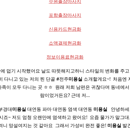
수원출장마사지
포항출장마사지
신용카드현금화
소액결제현금화
정보이용료현금화
터 낮에 덥기 시작했어요 날도 따뜻해지고하니 스타일의 변화를 주고
히 다니고 있는 저의 찐 단골 #전주
미용실
소개할게요~! ​ 처음엔
 가족이 모두 다니는 곳 ㅎㅎ ​ 원래 저희 남편은 귀찮다며 동네에서
람이었거든요? 근데 저…
부경대
미용실
대연동 파마 대연동 염색 대연동
미용실
​ ​ 안녕하
시죠~ 저도 엄청 오랜만에 염색하고 왔어요! ​ 요즘 물가가 말그대로
려니 망설여지는 것 같아요 ​ 그래서 가성비 완전 좋은!
미용실
발견