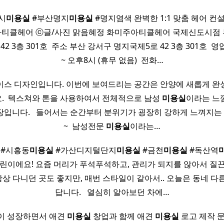
시
미용실
#부산명지
미용실
#명지염색 완벽한 1:1 맞춤 헤어 컨
티클헤어 ⓒ글/사진 맑음혜정 화미주아티클헤어 국제신도시점
2 3층 301호 ​ 주소 부산 강서구 명지국제5로 42 3층 301호 ​ 
~ 오후8시 (휴무 없음) ​ 전화…
이스 디자인입니다. 이번에 보여드리는 공간은 안양에 새롭게 완
. ​ 텍스쳐와 톤을 사용하여서 전체적으로 남성
미용실
이라는 느
장입니다. ​ ​ 들어서는 순간부터 분위기가 굉장히 강하게 느껴지
~ ​ 남성전문
미용실
이라는…
#시흥동
미용실
#가산디지털단지
미용실
#금천
미용실
#독산역
린이에요! 요즘 머리가 푸석푸석하고, 관리가 되지를 않아서 질끈
항상 다니던 곳도 좋지만, 매번 스타일이 같아서.. 오늘은 동네 다
답니다. ​ ​ 열심히 알아보던 차에…
이 성장하면서 애견
미용실
창업과 함께 애견
미용실
로고 제작 