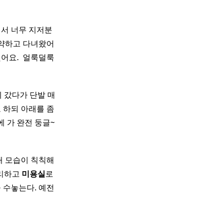
떠서 너무 지저분
약하고 다녀왔어
요. ​ 얼룩덜룩
에 갔다가 단발 매
 하되 아래를 좀
에 가 완전 둥글~
 내 모습이 칙칙해
무리하고
미용실
로
 수놓는다. 예전