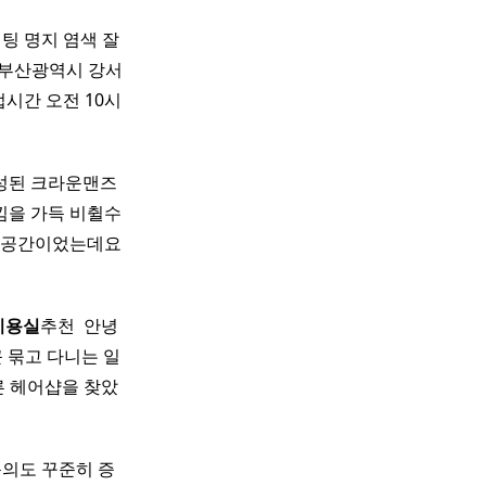
설팅 명지 염색 잘
 부산광역시 강서
영업시간 오전 10시
성된 크라운맨즈
낌을 가득 비췰수
는 공간이었는데요
미용실
추천 ​ 안녕
 묶고 다니는 일
른 헤어샵을 찾았
문의도 꾸준히 증