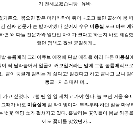
기 전해보겠습니당 ​ ​ 유바…
거든요. ​ 묶으면 짧은 머리카락이 튀어나오고 풀면 끝선이 붕 
 이건 진짜 전문가 손 받아야겠다 싶어서 수유
미용실
모크 바로 예
말하면 왜 다들 전문가와 일반인 차이가 크다고 하는지 바로 체감했어
했던 염색도 훨씬 균일하게…
발 볼륨매직 그레이큐브 예전에 단발 매직을 하러 다른
미용실
이 딱 달라붙어서 얼굴이 커보일거라는 말에 그럼 볼륨매직으로
 ​ 끝이 둥글게 말리는 게 싫다고! 알겠다고 하고 끝나고 보니 밑
둥글~ 저 최대한 펴…
에 가고 싶었다. 그럴 땐 열 일 제치고 가야 한다. 늘 보던 거울 속
. 그때가 바로
미용실
에 갈 타이밍이다. 부랴부랴 하던 일을 마
는 벚꽃 엔딩 쇼가 펼쳐지고 있다. 흩날리는 꽃잎들이 봄날 허공을
에도 꽃비를 맞았던가…