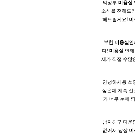
의정부
미용실
소식을 전해드리
해드릴게요!
미
부천
미용실
인
다!
미용실
인테
제가 직접 수많
안녕하세용 쏘양
싶은데 계속 신경
가 너무 눈에 
남자친구 다운펌
없어서 당장
미