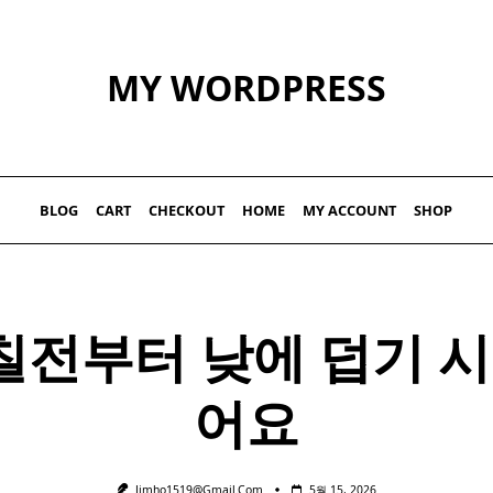
MY WORDPRESS
BLOG
CART
CHECKOUT
HOME
MY ACCOUNT
SHOP
​ 며칠전부터 낮에 덥기 
어요
Jimho1519@gmail.com
5월 15, 2026