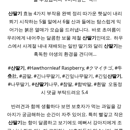
산딸기
효능 4가지 부작용 완벽 정리 따가운 햇살이 내리
쬐기 시작하는 5월 말에서 6월 산과 들에는 탐스럽게 익
어가는 붉은 열매가 모습을 드러냅니다. ​ 바로 초여름이
우리에게 내어주는 달콤한 보물 제철
산딸기
인데요. ​ 하우
스에서 사계절 내내 재배되는 일반 딸기와 달리
산딸기
는
혹독한 야생의 환경을 견디며…
#
산딸기
, #Hawthornleaf Raspberry, #クマイチゴ, #牛
叠肚, #곰딸, #긴나무딸기, #긴잎나무딸기, #긴잎
산딸기
,
#나무딸기, #
산딸기
나무, #참딸, #함박딸, #흰딸 ​ 오동정
시 댓글 부탁드려요 5.4 ​
​ ​ 반려견과 함께 생활하다 보면 보호자가 먹는 과일을 강
아지가 궁금해하는 순간이 자주 있어요. 특히 빨갛고 작은
산딸기
는 향이 달콤하고 보기에도 예뻐서 강아지에게 조