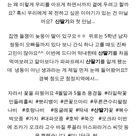
는 왜 이렇게 우리를 아프게 하면서까지 곁에 두려고 할까
요? 혹시 우리에게 꼭 전하고 싶은 이야기가 있는 건 아닐
까요? ​
산딸기
와 첫 만남…
집엔 돌쟁이 늦둥이 딸이 있구요ㅎㅎ ​ 위로는 5학년 남자
쌍둥이 오빠들까지 있다 보니 간식 하나 고를 때도 진짜
고민이 많아요^^ ​ 이번에 드디어 막내한테
산딸기
를 처음
먹여보려고 알아보다가 파파프레시
산딸기
를 알게 됐는
데 ​ 냉동이 아닌 생과라는 게 제일 먼저 눈에 들어왔어요!! ​
​ 경북 청도군 청정지역에서…
자라서 꽃을 피웠어요 4월말과 5월초 풍경들 ​ #라일락꽃 ​
민들레홀씨 ​ #뽀리뱅이 ​ #큰꽃으아리 ​ #푸른큰수리팔랑
나비 ​ ​ ​ #호랑나비 ​ ​ ​ ​ #둥굴레꽃 ​ #딱새 ​ #
산딸기
꽃 ​ #복수
박모종 ​ #가지 ​ #대파모종 ​ #호박 ​ #쑥갓 ​ ​ ​ #오크라 이번
에 조카가 오크라 고수 바질 루꼴라 아스파라거스 씨앗 등
을 뿌렸습니다 ​ #미니당근 ​ 싹…