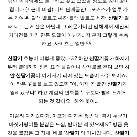
했던 깜장임에도 불구하고 갖고 있었을 정도로 많이 좋아
합니다 (+ 근데 비쌈) 니트 판매글인데 포커스가 얼루 가
는 거여 위 갈색 벨트도 쎄잔 블랙 벨트도 세잔 ​
산딸기
컬
러 니트는 세잔은 아닌데 그 레몬가디건 업체에서 세잔의
가디건을 따라 만든 모델이 아닌가.. 저 혼자 그렇게 추측
해요. 사이즈는 일반 55…
산딸기
효능이 이렇게 좋았나요? 하얀
산딸기
꽃 개화시기
부터 열매까지 정리 요즘 들길이나 산책로를 걷다 보면 하
얀
산딸기
꽃이 여기저기 피어 있는 모습이 자주 보이죠.
이 작은 꽃들을 보고 있으면 “아, 이제 곧 빨간
산딸기
가
열리겠구나” 하고 계절의 변화를 누구보다 빨리 느끼게
되는 것 같아요. ​ 하얀 꽃이…
이끌려 다가갔다가, 아프게 다가온 첫인상” 혹시 누군가
바짓가랑이를 붙잡은 느낌, 받아본 적 있으세요? 방금 옷
깃을 붙잡은 그 정체, 바로 ‘
산딸기
’의 가시입니다. ​
산딸기