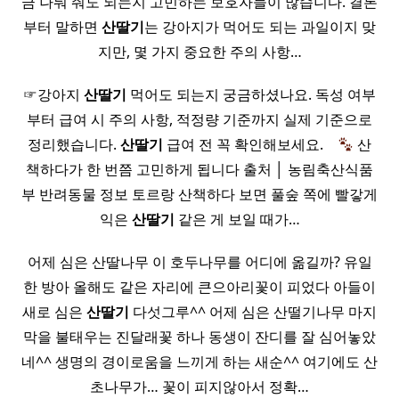
금 나눠 줘도 되는지 고민하는 보호자들이 많습니다. 결론
부터 말하면
산딸기
는 강아지가 먹어도 되는 과일이지 맞
지만, 몇 가지 중요한 주의 사항…
☞강아지
산딸기
먹어도 되는지 궁금하셨나요. 독성 여부
부터 급여 시 주의 사항, 적정량 기준까지 실제 기준으로
정리했습니다.
산딸기
급여 전 꼭 확인해보세요. ​ ​ ​
산
책하다가 한 번쯤 고민하게 됩니다 출처 │ 농림축산식품
부 반려동물 정보 토르랑 산책하다 보면 풀숲 쪽에 빨갛게
익은
산딸기
같은 게 보일 때가…
어제 심은 산딸나무 이 호두나무를 어디에 옮길까? 유일
한 방아 올해도 같은 자리에 큰으아리꽃이 피었다 아들이
새로 심은
산딸기
다섯그루^^ 어제 심은 산떨기나무 마지
막을 불태우는 진달래꽃 하나 동생이 잔디를 잘 심어놓았
네^^ 생명의 경이로움을 느끼게 하는 새순^^ 여기에도 산
초나무가… 꽃이 피지않아서 정확…