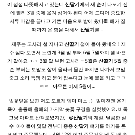
이 점점 따뜻해지고 있는데
산딸기
에서 새 순이 나오기 전
에 빨리 3월 중에 옮겨 심어야 된다 어제 드디어 중요한
서류 마감을 끝내고 기쁜 마음으로 밭에 왔다!!!! 해가 질
때까지 온 힘을 다해서
산딸기
를…
​ ​ 제주는 고사리 철 지나고
산딸기
철이 돌아 왔네요 ! ​ 제
주 살다 보면서 느낀게 3월 말 부터 6월 7월까지 젤 바쁜
거 같아요ㅋㅋ ​ 3월 말 부턴 고사리 ~ 5월은
산딸기
5월 중
순 부터는 보말도 살이 올라서 물만 빠지면 나가서 보말
줍고 소라 득템 하고 문어 잡는다고 눈에 불을 키고 ㅋㅋ
ㅋㅋ ​ ​ 아무튼 이제 5월이…
벚꽃잎을 보면 저도 모르게 엄마 미소 : ) ​ ​ 얼마전엔 온가
족이 출동해 올해의 마지막 봊꽃 구경을 실컷했어요. 비록
그냥 아파트 산책로였지만; ​ ​ @
산딸기
의 계절, 달콤한 실
수 ​ 아이들이 몇달 전부터 종종
산딸기
얘기를 하기를 큰
맘먹고 주문했는데 – 4월 12일 이전 주문건은 냉.동.배.송