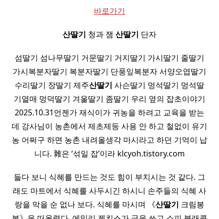
바로가기
산딸기
청과 잼
산딸기
단자
섬딸기 섬나무딸기 거문딸기 거지딸기 가시딸기 줄딸기
가시복분자딸기 복분자딸기 단풍잎복분자 서양오엽딸기
수리딸기 장딸기 제주
산딸기
사슨딸기 멍석딸기 멍석딸
기열매 멍덕딸기 겨울딸기 좀딸기 우리 옆의 잡초이야기
2025.10.31언젠가 재식이가 귀농을 하려고 교육을 받는
데 강사님이 농촌에서 제초제등 사용 안 하고 철없이 유기
농 어쩌구 하면 농촌 내려올생각 마시라고 하던 기억이 납
니다. 雜은 ‘섞일 잡’이라 klcyoh.tistory.com
들다 보니 식혜를 만드는 것도 힘이 부치시는 것 같다. 그
래도 마트에서 식혜를 사두시긴 하시니 손주들의 식혜 사
랑을 막을 순 없나 보다. 식혜를 마시며 《
산딸기
크림봉
봉》을 떠올렸다. 에밀리 젠킨스가 글을 쓰고 소피 블래콜