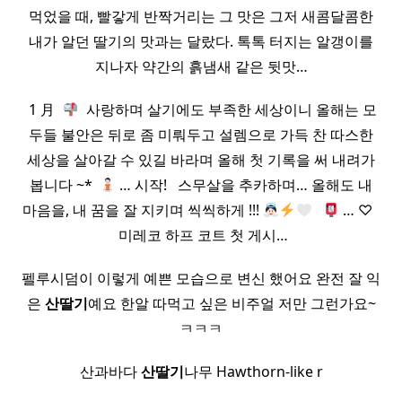
먹었을 때, 빨갛게 반짝거리는 그 맛은 그저 새콤달콤한
내가 알던 딸기의 맛과는 달랐다. 톡톡 터지는 알갱이를
지나자 약간의 흙냄새 같은 뒷맛…
​ 1 月 ​
​ 사랑하며 살기에도 부족한 세상이니 올해는 모
두들 불안은 뒤로 좀 미뤄두고 설렘으로 가득 찬 따스한
세상을 살아갈 수 있길 바라며 올해 첫 기록을 써 내려가
봅니다 ~* ​
… 시작! ​ ​ 스무살을 추카하며… 올해도 내
마음을, 내 꿈을 잘 지키며 씩씩하게 !!!
​ ​
… ♡ ​ ​
​ 미레코 하프 코트 첫 게시…
펠루시덤이 이렇게 예쁜 모습으로 변신 했어요 완전 잘 익
은
산딸기
예요 한알 따먹고 싶은 비주얼 저만 그런가요~
ㅋㅋㅋ
산과바다
산딸기
나무 Hawthorn-like r