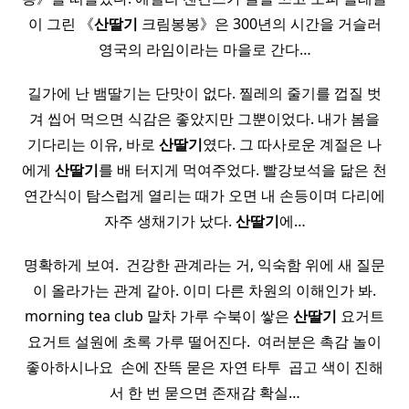
이 그린 《
산딸기
크림봉봉》은 300년의 시간을 거슬러
영국의 라임이라는 마을로 간다…
길가에 난 뱀딸기는 단맛이 없다. 찔레의 줄기를 껍질 벗
겨 씹어 먹으면 식감은 좋았지만 그뿐이었다. 내가 봄을
기다리는 이유, 바로
산딸기
였다. 그 따사로운 계절은 나
에게
산딸기
를 배 터지게 먹여주었다. 빨강보석을 닮은 천
연간식이 탐스럽게 열리는 때가 오면 내 손등이며 다리에
자주 생채기가 났다.
산딸기
에…
명확하게 보여. ​ 건강한 관계라는 거, 익숙함 위에 새 질문
이 올라가는 관계 같아. 이미 다른 차원의 이해인가 봐.
morning tea club 말차 가루 수북이 쌓은
산딸기
요거트
요거트 설원에 초록 가루 떨어진다. ​ 여러분은 촉감 놀이
좋아하시나요 ​ 손에 잔뜩 묻은 자연 타투 ​ 곱고 색이 진해
서 한 번 묻으면 존재감 확실…