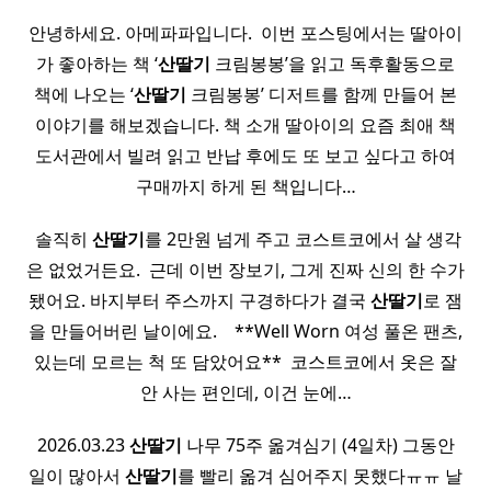
안녕하세요. 아메파파입니다. ​ 이번 포스팅에서는 딸아이
가 좋아하는 책 ‘
산딸기
크림봉봉’을 읽고 독후활동으로
책에 나오는 ‘
산딸기
크림봉봉’ 디저트를 함께 만들어 본
이야기를 해보겠습니다. 책 소개 딸아이의 요즘 최애 책
도서관에서 빌려 읽고 반납 후에도 또 보고 싶다고 하여
구매까지 하게 된 책입니다…
​ 솔직히
산딸기
를 2만원 넘게 주고 코스트코에서 살 생각
은 없었거든요. ​ 근데 이번 장보기, 그게 진짜 신의 한 수가
됐어요. 바지부터 주스까지 구경하다가 결국
산딸기
로 잼
을 만들어버린 날이에요. ​ ​ ​ **Well Worn 여성 풀온 팬츠,
있는데 모르는 척 또 담았어요** ​ 코스트코에서 옷은 잘
안 사는 편인데, 이건 눈에…
2026.03.23
산딸기
나무 75주 옮겨심기 (4일차) 그동안
일이 많아서
산딸기
를 빨리 옮겨 심어주지 못했다ㅠㅠ 날