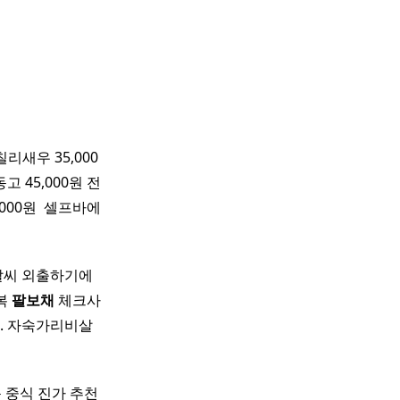
칠리새우 35,000
고 45,000원 전
,000원 ​ 셀프바에
날씨 외출하기에
복
팔보채
체크사
. 자숙가리비살
남동 중식 진가 추천