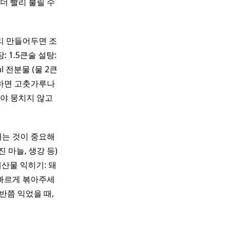
더 빨리 불릴 수
리 만들어두면 조
 1.5큰술 설탕:
l 전분물 (물 2큰
원하면 고춧가루나
야 뭉치지 않고
내는 것이 중요해
 마늘, 생강 등)
해산물 익히기: 돼
 빠르게 볶아주세
반쯤 익었을 때,