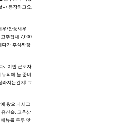
보샤 등장하고요.
쇼새우/깐풍새우
​ 고추잡채 7,000
. 게다가 후식짜장
. ​ 이번 근로자
업메뉴외에 늘 준비
달라지는건지! 그
장에 왔으니 시그
, 유산슬, 고추삼
표 메뉴를 두루 맛