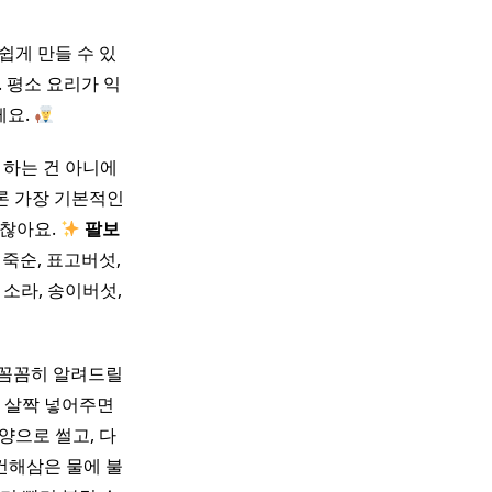
쉽게 만들 수 있
 평소 요리가 익
게요.
야 하는 건 아니에
물론 가장 기본적인
괜찮아요.
팔보
 죽순, 표고버섯,
 소라, 송이버섯,
 꼼꼼히 알려드릴
을 살짝 넣어주면
양으로 썰고, 다
건해삼은 물에 불