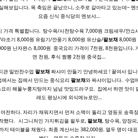
 실해보입니다. 목 축임은 끝났으니, 소주로 갈아타고 있는데~ 멘
요즘 신식 중식당의 멘보샤…
 가격 특별합니다. ​ 탕수육/사천탕수육 7,000원 크림새우/깐
/라조기 8,000원 유림기/깐풍기 8,000원 유산슬/
팔보채
8,000원 
000원 난자완스 8,000원 ​ 중국요리 가격이 7천원, 8천원입니다
면 천원, 후식 짬뽕 2천원 중국집…
복지관 밑반찬수업
팔보채
짜샤이 만들기 안녕하세요 ! 꿀여사 입니다
업에서는 집에서 만드는 중식요리
팔보채
와 짜샤이입니다. ​ 수
요리 해물누룽지탕까지 넘넘 맛있드라구요. ​ 집에서 하면 맛이 
래도 평상시에 외식메뉴로만…
 여전하다. 자리가 채워지면서 먼저 소맥이 돌리고 영등포 송죽
했다. ​ ​ 시그니처인 가지튀김을 필두로,
팔보채
, 탕수육, 양장피
지 테이블을 채웠다. 최종 계산서는 382,000원. 열두 명이 대