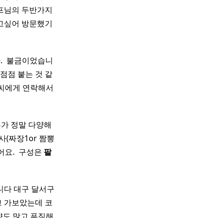
쉐프님의 두반가지
고싶어 방문했기
 ​ 불금이었습니
 점점 붙는 것 같
구씨에게 연락해서
뉴가 정말 다양해
사(짜장1or 짬뽕
요. ​ 구성은
팔
니다 대구 달서구
 가보았는데 코
양도 많고 푸짐해