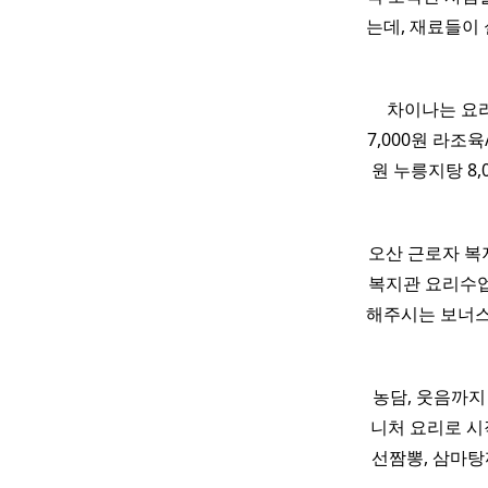
는데, 재료들이
차이나는 요리
7,000원 라조육
원 누릉지탕 8,
오산 근로자 
복지관 요리수
해주시는 보너스
농담, 웃음까지
니처 요리로 시작
선짬뽕, 삼마탕까