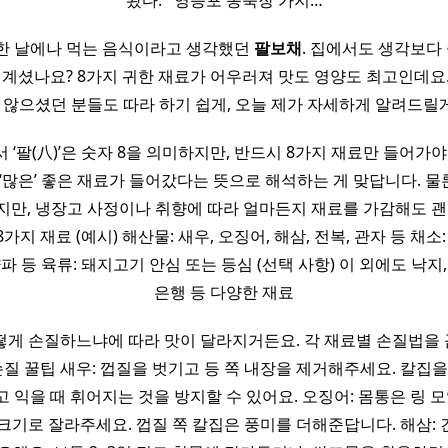
봤다. ​ ​ 영등포 송죽장 가지…
한 날에나 먹는 음식이라고 생각했던
팔보채
. 집에서도 생각보다 
고 계셨나요? 8가지 귀한 재료가 어우러져 맛도 영양도 최고인데요.
 않으셨던 분들도 따라 하기 쉽게, 오늘 제가 자세하게 알려드릴
서 ‘팔(八)’은 숫자 8을 의미하지만, 반드시 8가지 재료만 들어가
 ‘많은’ 좋은 재료가 들어갔다는 뜻으로 해석하는 게 맞답니다. 
지만, 냉장고 사정이나 취향에 따라 얼마든지 재료를 가감해도 
가지 재료 (예시) 해산물: 새우, 오징어, 해삼, 전복, 관자 등 채소:
양파 등 육류: 돼지고기 안심 또는 등심 (선택 사항) 이 외에도 낙지,
은행 등 다양한 재료
떻게 손질하느냐에 따라 맛이 달라지거든요. 각 재료별 손질법을
손질 꿀팁 새우: 껍질을 벗기고 등 쪽 내장을 제거해주세요. 칼집
 익을 때 휘어지는 것을 방지할 수 있어요. 오징어: 몸통은 링 모
크기로 잘라주세요. 껍질 쪽 칼집은 풍미를 더해준답니다. 해삼: 