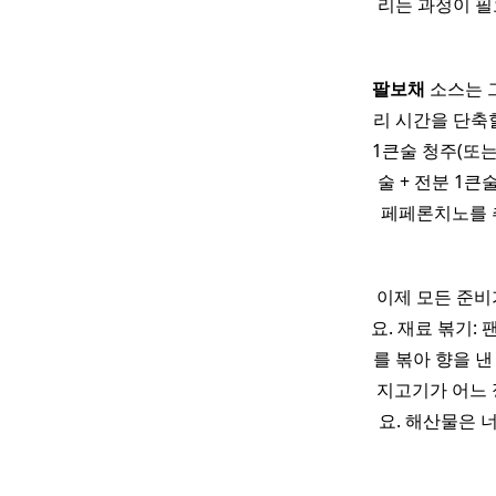
리는 과정이 필
팔보채
소스는 
리 시간을 단축
1큰술 청주(또는 
술 + 전분 1
페페론치노를 
이제 모든 준비
요. 재료 볶기:
를 볶아 향을 낸
지고기가 어느 
요. 해산물은 