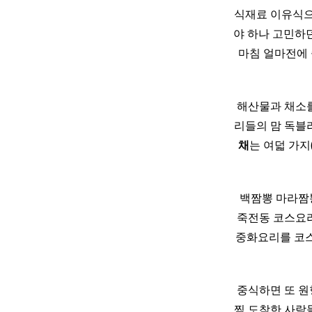
식재료 이유식으
야 하나 고민하
마침 얼마전에
해산물과 채소
리들의 맘 독블
채
는 여덟 가지
백짬뽕 마라짬
죽전동 코스요리
중화요리를 코스
중식하면 또 원
찍 도착한 사람