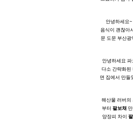
​ ​ ​ ​ 안
음식이 괜찮아서
문 도문 부산광역시
안녕하세요 파
다소 간략화된 
면 집에서 만들었
해산물 러버의 
부터
팔보채
만
양장피 차이
팔