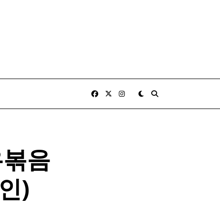
우볶음
인)