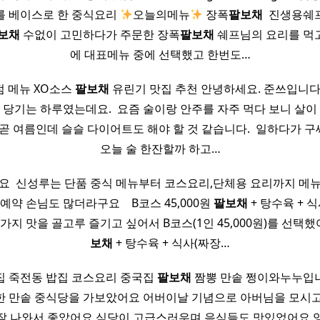
를 베이스로 한 중식요리
오늘의메뉴
장폭
팔보채
​ 진생용
보채
수없이 고민하다가 주문한 장폭
팔보채
쉐프님의 요리를 먹
에 대표메뉴 중에 선택했고 한번도…
 메뉴 XO소스
팔보채
유린기 맛집 추천 안녕하세요. 준쓰입니다.
 당기는 하루였는데요. ​ 요즘 술이랑 안주를 자주 먹다 보니 살이
 곧 여름인데 슬슬 다이어트도 해야 할 것 같습니다. ​ 일하다가 
오늘 술 한잔할까 하고…
요 ​ 신성루는 단품 중식 메뉴부터 코스요리,단체용 요리까지 메
예약 손님도 많더라구요 ​ ​ ​ B코스 45,000원
팔보채
+ 탕수육 + 식
 가지 맛을 골고루 즐기고 싶어서 B코스(1인 45,000원)를 선택했어
보채
+ 탕수육 + 식사(짜장…
집 죽전동 밥집 코스요리 중국집
팔보채
짬뽕 만솥 쩡이와누누입
한 만솥 중식당을 가보았어요 어버이날 기념으로 아버님을 모시고
잘 나와서 좋았어요 식당이 고급스러우며 음식들도 맛있었어요 