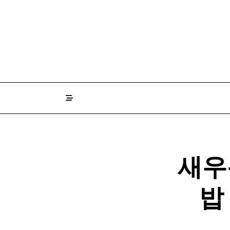
Skip
to
content
새우
밥