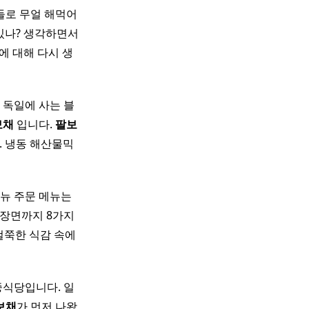
들로 무얼 해먹어
 있나? 생각하면서
에 대해 다시 생
독일에 사는 블
보채
입니다.
팔보
요. 냉동 해산물믹
뉴 주문 메뉴는
짜장면까지 8가지
걸쭉한 식감 속에
중식당입니다. 일
보채
가 먼저 나왔