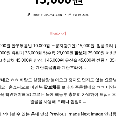
Jimho1519@gmail.com
5월 19, 2026
바로가기
00원 한우볶음밥 10,000원 누룽지탕(1인) 15,000원 ​ 일품요리 
000원 유린기 35,000원 탕수육 23,000원
팔보채
75,000원 어향동
고추잡채 45,000원 양장피 45,000원 유산슬 45,000원 깐풍기 35
는 계란볶음밥과 계란후라이…
 좋네요 ㅎㅎ 바람도 살랑살랑 불어오고 춥지도 덥지도 않는 요즘
요~ 홈쇼핑으로 이연복
팔보채
를 보다가 주문했네요 ㅎㅎ 이연
 꼭 확인해야해요! 흐르는 물에 해동후 충분히 가열하여 드십시오
원물을 사용해 모래나 껍질이…
어볼 수 있는 홍대 맛집 Previous image Next image 연