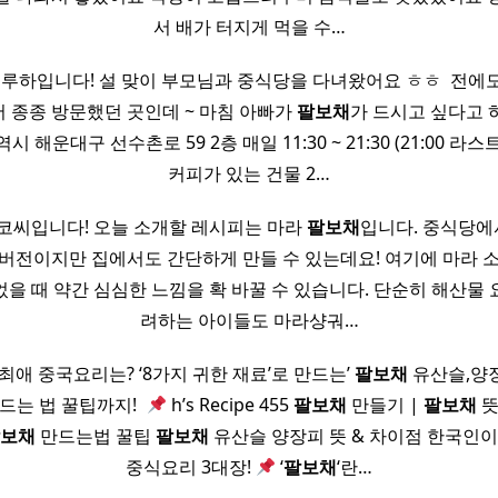
서 배가 터지게 먹을 수…
녕하세요~ 루하입니다! 설 맞이 부모님과 중식당을 다녀왔어요 ㅎㅎ ​ 전
 종종 방문했던 곳인데 ~ 마침 아빠가
팔보채
가 드시고 싶다고 
 해운대구 선수촌로 59 2층 매일 11:30 ~ 21:30 (21:00 
커피가 있는 건물 2…
코씨입니다! 오늘 소개할 레시피는 마라
팔보채
입니다. 중식당에
버전이지만 집에서도 간단하게 만들 수 있는데요! 여기에 마라 
을 때 약간 심심한 느낌을 확 바꿀 수 있습니다. 단순히 해산물 
려하는 아이들도 마라샹궈…
최애 중국요리는? ‘8가지 귀한 재료’로 만드는’
팔보채
유산슬,양
드는 법 꿀팁까지! ​
h’s Recipe 455​
팔보채
만들기 |
팔보채
보채
만드는법 꿀팁
팔보채
유산슬 양장피 뜻 & 차이점 한국인이
중식요리 3대장!
‘
팔보채
‘란…