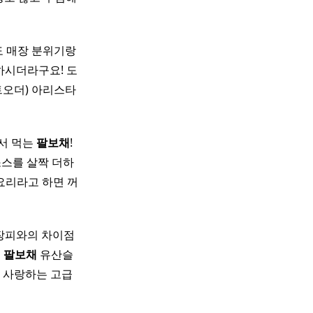
에도 매장 분위기랑
하시더라구요! 도
라스트오더) 아리스타
서 먹는
팔보채
!
소스를 살짝 더하
요리라고 하면 꺼
장피와의 차이점
뜻
팔보채
유산슬
 사랑하는 고급