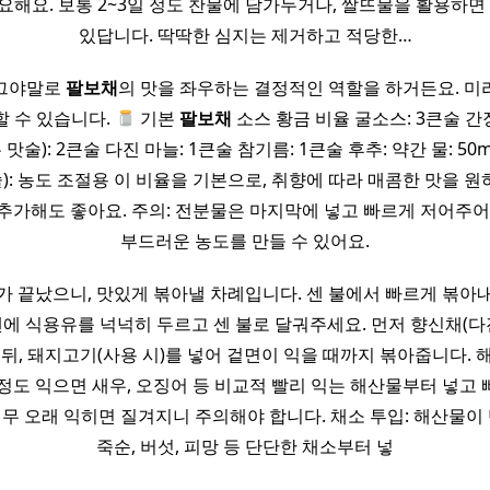
요해요. 보통 2~3일 정도 찬물에 담가두거나, 쌀뜨물을 활용하면 
있답니다. 딱딱한 심지는 제거하고 적당한…
그야말로
팔보채
의 맛을 좌우하는 결정적인 역할을 하거든요. 미
할 수 있습니다.
기본
팔보채
소스 황금 비율 굴소스: 3큰술 간장:
맛술): 2큰술 다진 마늘: 1큰술 참기름: 1큰술 후추: 약간 물: 50m
큰술): 농도 조절용 이 비율을 기본으로, 취향에 따라 매콤한 맛을 
추가해도 좋아요. 주의: 전분물은 마지막에 넣고 빠르게 저어주어
부드러운 농도를 만들 수 있어요.
가 끝났으니, 맛있게 볶아낼 차례입니다. 센 불에서 빠르게 볶아
 팬에 식용유를 넉넉히 두르고 센 불로 달궈주세요. 먼저 향신채(다진
 뒤, 돼지고기(사용 시)를 넣어 겉면이 익을 때까지 볶아줍니다. 
정도 익으면 새우, 오징어 등 비교적 빨리 익는 해산물부터 넣고
너무 오래 익히면 질겨지니 주의해야 합니다. 채소 투입: 해산물이 
죽순, 버섯, 피망 등 단단한 채소부터 넣