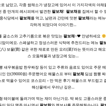
로 남았고, 각종 쌈채소가 냉장고에 있어서 이 가지각색의 야채
던 중 만개의 레시피에서 발견한
팔보채
! ​
팔보채
를 집에서 할 수
 중식당에서
팔보채
를 먹고, 남편과 간만에 맛본
팔보채
라는 메뉴
각하게 되었다며 이야기한…
를 굴소스와 고추기름으로 볶은 맛있는
팔보채
~
♥
안녕하세요
리맘이에요. 스페셜하고 정성스러운 식탁에 추천드리는 메뉴
팔
(八) 보물(寶) 같은 귀한 재료로 만든 요리(菜)’라는 뜻이라고 해
스 모둠해물과 냉장고에 있는…
뽕 새우볶음밥 한우짜장 등이 있고 주류와 음료도 있어요 주문 메
인 만(39000원) 주문했어요 해물스프 부터
팔보채
딤섬 짬뽕 
로 먹을수 있어요 코스요리 – 만 먹은 후기 해물스프 부드럽고 
해산물에서 우러난 깊은…
형 테이블에 돌려가며 먹는 재미 아닌가요. 딱 봐도 고풍스러운 
들이 일단 맥주 마시면서
팔보채
와 멘보샤를 주문해뒀습니다.
팔