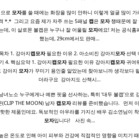
인적으로
모자
를 쓸 때에는 화장을 많이 안하니 이렇게 얼굴 많이 
 *.* ​ 그리고 요즘 제가 자주 쓰는 5패널
캡
은
모자
챙때문에 잘
는데, 이 살로몬 볼캡은 누구나 잘 어울릴
모자
에요! 저는 공식
했는데, 29cm에서도 판매…
목차 1. 강아지
캡
모자
필요한 이유 2. 아소비진 강아지
모자
선택 
 4. 핵심요약 1. 강아지
캡
모자
필요한 이유 강아지
캡
모자
귀여
도 강아지
모자
가 꾸미기 용인줄 알았는데 찾아보니까 생각보다 
더라구요 ​ 강아지도 산책시…
남녀노소 누구에게나 예쁜 핏을 선사하는, 특히 ‘대두 볼캡’으로 
CLIP THE MOON) 남자
캡
모자
리뷰를 준비했습니다. ​ ​ 먼저 
 핫한 제품인데요. 독보적인 아우라를 가지신 배우 김소연님이 착
모자
입니다! ​ ​ ​ 사진 속…
높은 온도로 인해 아이 피부와 건강에 직접적인 영향을 미치기 때