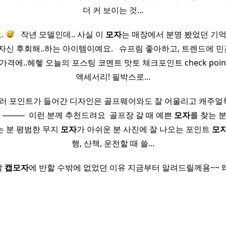
더 커 보이는 것…
.
​ ​ 작년 모델인데.. 사실 이
모자
는 매장에서 분명 봤었던 기억
자신 후회해..하는 아이템이예요. ​ ​ 슈프림 좋아하고, 트렌드에
가격에..헤헿 오늘의 포스팅 코멘트 맛토 체크포인트 check point
액세서리! 필박스로…
컬러 포인트가 들어간 디자인은 골프웨어와도 잘 어울리고 캐주
​ ⸻ ​ 이런 분께 추천드려요 ​ 골프장 갈 때 예쁜
모자
를 찾는 
는 분 평범한 무지
모자
가 아쉬운 분 사진에 잘 나오는 포인트
모
행, 산책, 운전할 때 쓸…
잘
캡
모자
에 반할 수밖에 없었던 이유 지금부터 알려드릴께용~~ 