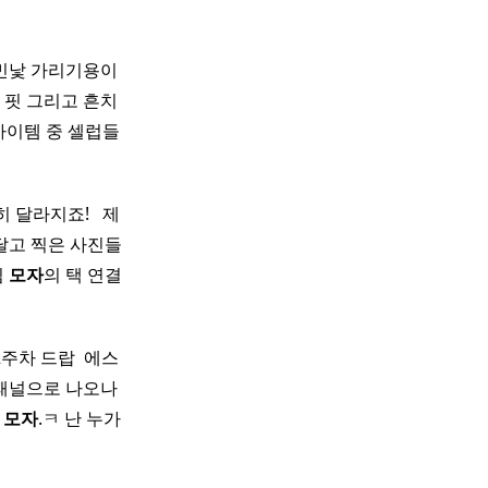
 민낯 가리기용이
과 핏 그리고 흔치
아이템 중 셀럽들
라지죠! ​ ​ 제
을 달고 찍은 사진들
침
모자
의 택 연결
2주차 드랍 ​ 에스
패널으로 나오나
에
모자
.ㅋ 난 누가