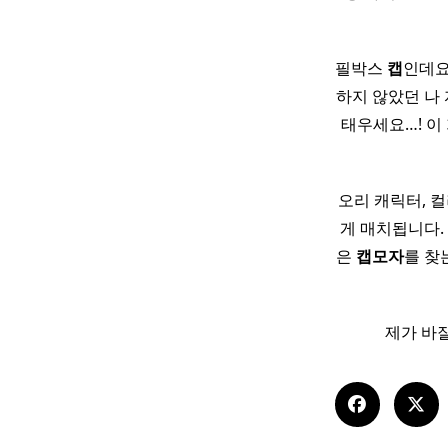
필박스
캡
인데요
하지 않았던 나 
태우세요…! 이 
오리 캐릭터, 
게 매치됩니다. 
은
캡
모자
를 찾
제가 바