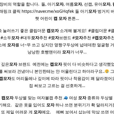
장비의 역할을 합니다. ​ 돌, 아기
모자
, 여름
모자
, 선캡, 유아
모자
,
크 클릭 https://naver.me/xoGHqfek 돌 아기
모자
벙거지 버
햇 어린이
캡
모자
튼튼…
쓱 눌러쓰기 좋은 클립더문
캡
모자
소개해 볼게요! ​ #클립더문 
#소두
모자
#대두
모자
추천 #
모자
브랜드 #
모자
추천 #
캡
모자
추천
소에
모자
를 너~무 쓰고 싶지만 옆짱구두상에 넙데데한 얼굴형 거
낭낭한 호빵맨이라
모자
가 너무…
 깊은
모자
브랜드 ​ 예전에는
캡
모자
핏이 다 비슷하다고 생각했었
를 써보라 건냈더니 본인한테는 안 어울린다고 하더라구요..
그
캡
모자
도 머리둘레나 깊이에 따라 핏이나 착용감이 꽤 달라졌어요. 
접 써보고 고르는 걸 선호하게…
류
캡
모자
두상별 맞는 여자볼캡 추천
여성
모자
종류와 두상별 여
해요. ​ ​ 같은 옷을 입어도
모자
하나 쓰면 분위기가 확 달라지거든요.
 또 제일 어려운 게
모자
예요. ​ ​ ​ ​ 예뻐 보여서 샀는데 막상 쓰