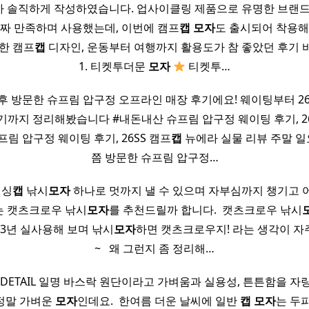
 솔직하게 작성하였습니다. 업사이클링 제품으로 유명한 브랜드
짜 만족하며 사용했는데, 이번에 캠프
캡
모자
도 출시되어 착용해
힙한 캠프
캡
디자인, 운동부터 여행까지 활용도가 참 좋았던 후기 
1. 티켓투더문
모자
티켓투…
오후 방문한 슈프림 압구정 오프라인 매장 후기에요! 웨이팅부터 26
기까지 정리해봤습니다 #내돈내산 슈프림 압구정 웨이팅 후기, 26
프림 압구정 웨이팅 후기, 26SS 캠프
캡
뉴에라 실물 리뷰 주말 일
쯤 방문한 슈프림 압구정…
피싱
캡
낚시
모자
하나로 멋까지 낼 수 있으며 자부심까지 챙기고 
는 캣츠크로우 낚시
모자
를 추천드릴까 합니다. ​ 캣츠크로우 낚시
써 3년 실사용해 보며 낚시
모자
하면 캣츠크로우지! 라는 생각이 자
~ ​ ​ 왜 그런지 좀 정리해…
 DETAIL 일명 바스락 원단이라고 가벼움과 실용성, 튼튼함을 자
정말 가벼운
모자
인데요. ​ 한여름 더운 날씨에 일반
캡
모자
는 두