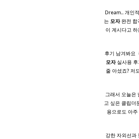
Dream.. 개
는
모자
완전 합격
이 계시다고 하
후기 남겨봐요 ​ 
모자
실사용 후기
줄 아셨죠? 저
그래서 오늘은 
고 싶은 클립더문(
용으로도 아주
강한 자외선과 