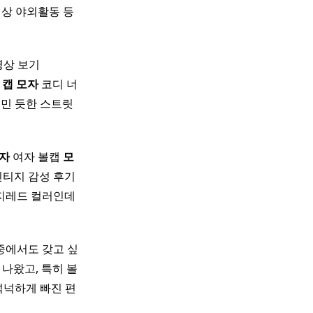
일상 야외활동 등
동영상 보기
자
캡
모자
코디 너
꾸민 듯한 스트릿
자
여자 볼캡
모
티지 감성 후기 ​
지레드 컬러인데
중에서도 갖고 싶
나왔고, 특히 볼
넉넉하게 빠진 편