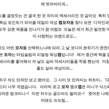
에 벗어버리게…
를 결정짓는 건 결국 한 끗 차이의 액세서리인 것 같아요 ​ 특히
핵심 포인트가 되어줄 데일리 여성
캡
모자
를 찾다 보면 ​ 디자인
모두 갖춘 제품을 만나기가 참 어렵죠 ​ 오늘은 제가 최근 발견한 
이 사랑하는 브랜드로도…
라도 어떤
모자
를 선택하느냐에 따라 그 날 코디의 분위기가 완전히 달
 본
모자
는 타임슬립의 리얼씽 워싱
캡
입니다! ​ ​ 제가 중간에 택
세사리를 좋아해서 저 날도 실버 악세사리들을 착용 했는데 ​ ​ 마
줄도 실버 색상이라…
 저도 만져만 보고 왔어요. ​ ​ 그 사이 또 만져지는 하트티.. ​ ​ 1
티 너무 귀엽습니다. ​ ​ 아라빅 로고
모자
캠프
캡
은 아니구 식스
 귀여운 핑크비니~! ​ ​ 이번 차수는 골드바도 팔아요~! ​ ​ ​ 줏어온 나
머래도 슈프림…