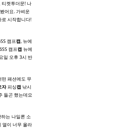
 티켓투더문! 나
봤어요. 가벼운
바로 시작합니다!
SS 캠프
캡
, 뉴에
SS 캠프
캡
뉴에
요일 오후 3시 반
어떤 패션에도 무
모자
피싱
캡
낚시
주 들곤 했는데요
랑하는 나일론 소
피 열이 너무 올라