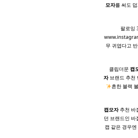
모자
를 써도 덥
팔로잉 3
www.insta
무 귀엽다고 
​ ​ ​ 클립더문
캡
자
브랜드 추천 
​
흔한 블랙 
캡
모자
추천 바잘
던 브랜드인 바
캡 같은 경우엔