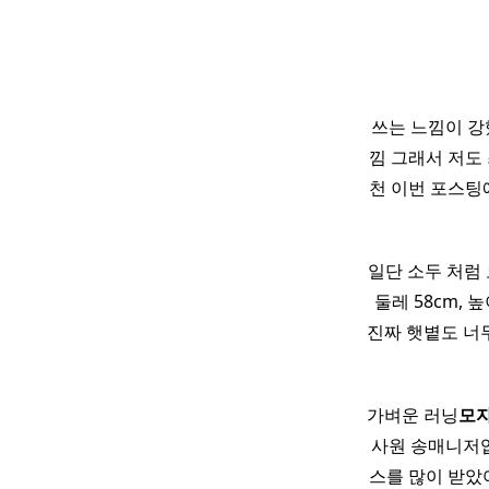
쓰는 느낌이 강
낌 그래서 저도
천 이번 포스
일단 소두 처럼 
둘레 58cm, 높
진짜 햇볕도 너
가벼운 러닝
모
사원 송매니저입
스를 많이 받았어