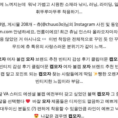
게 느껴지는데 ​ 워낙 가볍고 시원한 소재라 낚시, 러닝, 라이딩, 
휘뚜루마뚜루 착용하기…
명, 게시물 208개 – 츄(@chuuo3o)님의 Instagram 사진 및 
gram.com 안녕하세요, 언룸이에요! 최근 츄님 인스타 올라오자마
반응 많았던 거 아시나요
​ 이번 착장은 전체적으로 꾸민 듯 안 
무드에 츄 특유의 사랑스러운 분위기가 같이 느껴…
모자
여자 볼캡
모자
브랜드 추천 빈티지 감성 후기 클립더문
캡
모
빈티지 감성 후기 클립더문
캡
모자
여자 볼캡
모자
브랜드 추천 빈
볼캡 말고 포인트 되는
캡
모자
찾는 사람들에게 딱임
쨍한 오렌
빈티지한 느낌이라 부담…
 VA 스터드 에센셜 볼캡 예전부터 갖고 싶었던 블랙
캡
모자
그 
잘을 선택했다
​ 바잘
모자
제품들은 디자인도 깔끔하고 예쁘게 
 대두이신 분들도 (?) 편하게 착용할 수 있을만큼 라인이 예쁘고 
​ 나같은 경우엔
캡
모자
…