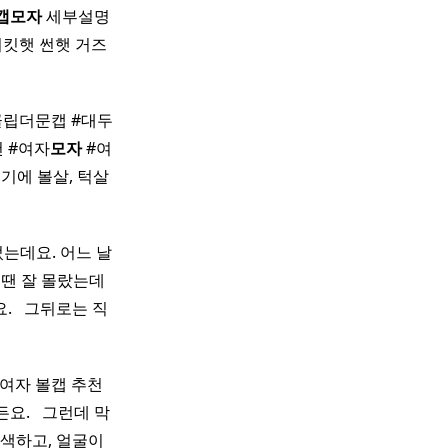
캡
모자
세부설명
킷햇 썬햇 거즈
#클립더문캡 #대두
 #여자
모자
#여
기에 볼살, 턱살
는데요. 어느 날
땐 잘 몰랐는데
​ ​ 그뒤로는 직
자 볼캡 추천 ​ ​
 ​ ​ 그런데 막
면 어색하고, 얼굴이