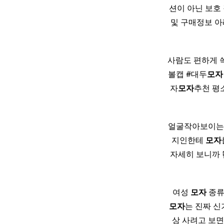
션이 아닌 보호 
및 구매정보 아래링
사람도 편하게 
볼캡 #대두
모자
자
모자
추천 평
얼굴작아보이는
지인한테
모자
자세히 보니까
​ ​ 여성
모자
종
모자
는 진짜 신기
상 사려고 보면