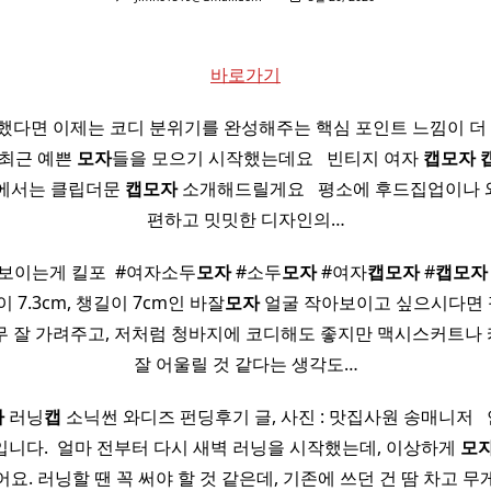
바로가기
했다면 이제는 코디 분위기를 완성해주는 핵심 포인트 느낌이 더 
 최근 예쁜
모자
들을 모으기 시작했는데요 ​ ​ 빈티지 여자
캡
모자
팅에서는 클립더문
캡
모자
소개해드릴게요 ​ ​ 평소에 후드집업이나
편하고 밋밋한 디자인의…
보이는게 킬포 ​ #여자소두
모자
#소두
모자
#여자
캡
모자
#
캡
모자
이 7.3cm, 챙길이 7cm인 바잘
모자
얼굴 작아보이고 싶으시다면
무 잘 가려주고, 저처럼 청바지에 코디해도 좋지만 맥시스커트나
잘 어울릴 것 같다는 생각도…
자
러닝
캡
소닉썬 와디즈 펀딩후기 글, 사진 : 맛집사원 송매니저 ​ 
니다. ​ 얼마 전부터 다시 새벽 러닝을 시작했는데, 이상하게
모
요. 러닝할 땐 꼭 써야 할 것 같은데, 기존에 쓰던 건 땀 차고 