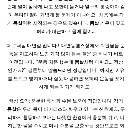
런데 열이 심하게 나고 오한이 들거나 옆구리 통증까지 같
이 온다면 절대 가볍게 볼 문제가 아니에요. ​ 처음에는 감
기
몸살
처럼 시작되는 경우도 있습니다.
몸살
기운이 있고
허리가 뻐근하고 몸에 힘이…
페트릭짐 대연점 입니다 ! ​ 대연동헬스장에서 회원님들 운
동을 지도하다 보면 가장 많이 듣는 질문 중 하나가 바로
이것입니다. ​ “운동 처음 했는데
몸살
처럼 아파요… 정상
인가요?” ​ 결론부터 말씀드리면 정상입니다. ​ 하지만 이유
를 모르고 방치하거나 잘못 대응하면 오히려 운동을 포기
하게 되는 계기가 되기도…
핵심 요약: 충분한 휴식과 수분 보충이 정답입니다. 감기
몸살
은 우리 몸이 바이러스와 싸우고 있다는 신호예요. 무
리하게 활동하기보다는 따뜻한 환경에서 충분히 쉬고, 미
지근한 물을 수시로 마셔 수분을 보충하는 것만으로도 회