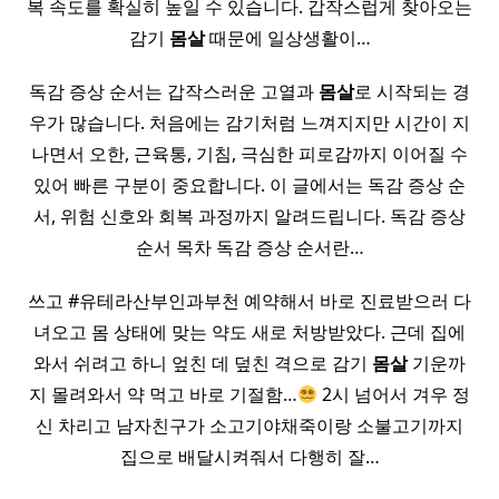
복 속도를 확실히 높일 수 있습니다. 갑작스럽게 찾아오는
감기
몸살
때문에 일상생활이…
독감 증상 순서는 갑작스러운 고열과
몸살
로 시작되는 경
우가 많습니다. 처음에는 감기처럼 느껴지지만 시간이 지
나면서 오한, 근육통, 기침, 극심한 피로감까지 이어질 수
있어 빠른 구분이 중요합니다. 이 글에서는 독감 증상 순
서, 위험 신호와 회복 과정까지 알려드립니다. 독감 증상
순서 목차 독감 증상 순서란…
쓰고 #유테라산부인과부천 예약해서 바로 진료받으러 다
녀오고 몸 상태에 맞는 약도 새로 처방받았다. 근데 집에
와서 쉬려고 하니 엎친 데 덮친 격으로 감기
몸살
기운까
지 몰려와서 약 먹고 바로 기절함…
2시 넘어서 겨우 정
신 차리고 남자친구가 소고기야채죽이랑 소불고기까지
집으로 배달시켜줘서 다행히 잘…