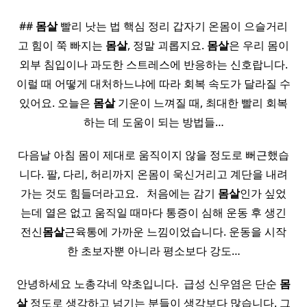
##
몸살
빨리 낫는 법 핵심 정리 갑자기 온몸이 으슬거리
고 힘이 쭉 빠지는
몸살
, 정말 괴롭지요.
몸살
은 우리 몸이
외부 침입이나 과도한 스트레스에 반응하는 신호랍니다.
이럴 때 어떻게 대처하느냐에 따라 회복 속도가 달라질 수
있어요. 오늘은
몸살
기운이 느껴질 때, 최대한 빨리 회복
하는 데 도움이 되는 방법들…
다음날 아침 몸이 제대로 움직이지 않을 정도로 뻐근했습
니다. 팔, 다리, 허리까지 온몸이 욱신거리고 계단을 내려
가는 것도 힘들더라고요. ​ ​ 처음에는 감기
몸살
인가 싶었
는데 열은 없고 움직일 때마다 통증이 심해 운동 후 생긴
전신
몸살
근육통에 가까운 느낌이었습니다. 운동을 시작
한 초보자뿐 아니라 평소보다 강도…
안녕하세요 노총각네 약초입니다. ​ 급성 신우염은 단순
몸
살
정도로 생각하고 넘기는 분들이 생각보다 많습니다. 그