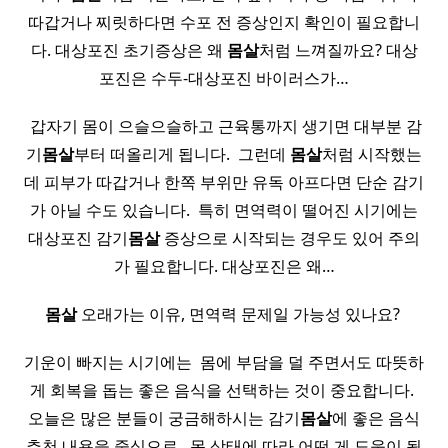
따갑거나 찌릿하다면 수포 전 증상인지 확인이 필요합니
다. 대상포진 초기증상은 왜
몸살
처럼 느껴질까요? 대상
포진은 수두-대상포진 바이러스가…
​ 갑자기 몸이 으슬으슬하고 근육통까지 생기면 대부분 감
기
몸살
부터 떠올리게 됩니다. ​ 그런데
몸살
처럼 시작했는
데 피부가 따갑거나 한쪽 부위만 유독 아프다면 단순 감기
가 아닐 수도 있습니다. ​ 특히 면역력이 떨어진 시기에는
대상포진 감기
몸살
증상으로 시작되는 경우도 있어 주의
가 필요합니다. 대상포진은 왜…
몸살
오래가는 이유, 면역력 문제일 가능성 있나요? ​
기운이 빠지는 시기에는 ​ 몸에 부담을 덜 주면서도 따뜻하
게 회복을 돕는 좋은 음식을 선택하는 것이 중요합니다. ​
오늘은 많은 분들이 궁금해하시는 감기
몸살
에 좋은 음식
추천 내용을 중심으로, ​ 몸 상태에 따라 어떤 게 도움이 될