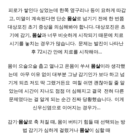
​ 피로가 쌓인다 싶었는데 한쪽 옆구리나 등이 묘하게 따갑
고, 미열이 계속된다면 단순
몸살
로 넘기기 전에 한 번쯤
대상포진 초기 증상을 의심해봐야 합니다. 대상포진은 초
기에 감기,
몸살
과 너무 비슷하게 시작되기 때문에 치료
시기를 놓치는 경우가 많습니다. ​ 문제는 발진이 나타난
후 72시간 안에 치료를 시작해야…
몸이 으슬으슬 춥고 열나고 온몸이 쑤셔
몸살
이라 생각했
는데 ​ 아무 이유 없이 대부분 그냥 감기인가 보다 하고 넘
기게 되죠 저도 딱 그랬거든요 ​ 며칠 쉬면 괜찮아질 줄 알
았는데 시간이 지나도 점점 더 심해지고 결국 ​ 전혀 다른
문제였다는 걸 알게 되는 순간 진짜 당황했습니다. ​ 이게
신우신염으로 이어지는 경우가…
감기·
몸살
로 축 처질 때, 몸이 버티기 힘들 때 선택되는 방
법 감기가 심하게 걸렸거나
몸살
이 심할 때