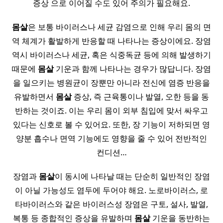
증상 으로 이어질 수도 있어 주의가 필요해요.
몸살
은 보통 바이러스나 세균 감염으로 인해 우리 몸의 면
역 체계가 활발하게 반응할 때 나타나는 증상이에요. 장염
역시 바이러스나 세균, 혹은 식중독균 등에 의해 발생하기
때문에
몸살
기운과 함께 나타나는 경우가 많답니다. 장염
을 일으키는 병원균이 장뿐만 아니라 전신에 염증 반응을
유발하면서
몸살
증상, 즉 근육통이나 발열, 오한 등을 동
반하는 것이죠. 이는 우리 몸이 외부 침입에 맞서 싸우고
있다는 신호로 볼 수 있어요. 또한, 장 기능이 저하되면 영
양분 흡수나 면역 기능에도 영향을 줄 수 있어 전반적인
컨디션…
장염과
몸살
이 동시에 나타날 때는 단순히 일반적인 장염
이 아닐 가능성도 염두에 두어야 해요. 노로바이러스, 로
타바이러스와 같은 바이러스성 장염은 구토, 설사, 발열,
복통 등 종합적인 증상을 유발하며
몸살
기운을 동반하는