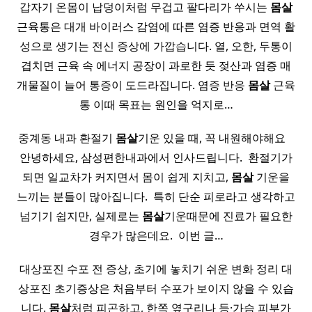
갑자기 온몸이 납덩이처럼 무겁고 팔다리가 쑤시는
몸살
근육통은 대개 바이러스 감염에 따른 염증 반응과 면역 활
성으로 생기는 전신 증상에 가깝습니다. 열, 오한, 두통이
겹치면 근육 속 에너지 공장이 과로한 듯 젖산과 염증 매
개물질이 늘어 통증이 도드라집니다. 염증 반응
몸살
근육
통 이때 목표는 원인을 억지로…
중계동 내과 환절기
몸살
기운 있을 때, 꼭 내원해야해요 ​ ​ ​
안녕하세요, 삼성편한내과에서 인사드립니다. ​ 환절기가
되면 일교차가 커지면서 몸이 쉽게 지치고,
몸살
기운을
느끼는 분들이 많아집니다. ​ 특히 단순 피로라고 생각하고
넘기기 쉽지만, 실제로는
몸살
기운때문에 진료가 필요한
경우가 많은데요. ​ 이번 글…
대상포진 수포 전 증상, 초기에 놓치기 쉬운 변화 정리 대
상포진 초기증상은 처음부터 수포가 보이지 않을 수 있습
니다.
몸살
처럼 피곤하고, 한쪽 옆구리나 등·가슴 피부가