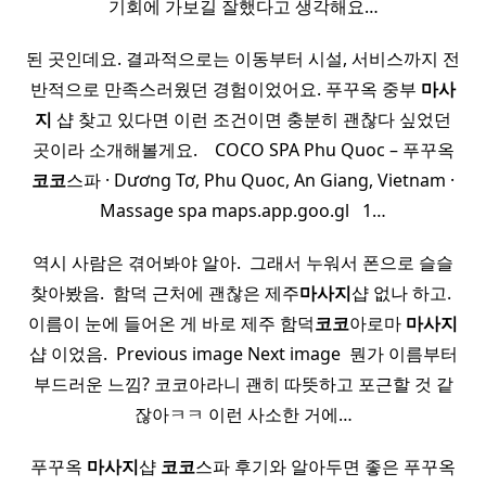
기회에 가보길 잘했다고 생각해요…
된 곳인데요. 결과적으로는 이동부터 시설, 서비스까지 전
반적으로 만족스러웠던 경험이었어요. 푸꾸옥 중부
마사
지
샵 찾고 있다면 이런 조건이면 충분히 괜찮다 싶었던
곳이라 소개해볼게요. ​ ​ ​ COCO SPA Phu Quoc – 푸꾸옥
코코
스파 · Dương Tơ, Phu Quoc, An Giang, Vietnam ·
Massage spa maps.app.goo.gl ​ ​ 1…
역시 사람은 겪어봐야 알아. ​ 그래서 누워서 폰으로 슬슬
찾아봤음. ​ 함덕 근처에 괜찮은 제주
마사지
샵 없나 하고. ​
이름이 눈에 들어온 게 바로 제주 함덕
코코
아로마
마사지
샵 이었음. ​ Previous image Next image ​ 뭔가 이름부터
부드러운 느낌? 코코아라니 괜히 따뜻하고 포근할 것 같
잖아ㅋㅋ 이런 사소한 거에…
푸꾸옥
마사지
샵
코코
스파 후기와 알아두면 좋은 푸꾸옥