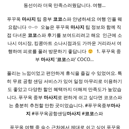
동선이라 더욱 만족스러웠답니다. 여행…
푸꾸옥
마사지
팁 중부
코코
스파 안녕하세요 여행 인플 웨
요랍니다 ㅇ-ㅇ ​ 오늘은 푸꾸옥
마사지
팁 정보와 함께 직
접 다녀온
코코
스파 후기를 보여드리려고 해요 ​ 인근에 소
나시 야시장, 킹콩마트 소나시점과도 가까운 거리라서 여
행하며 피로를 풀러 방문하기 좋답니다
​ ​ 1. 푸꾸옥 중
부
마사지
‘
코코
스파’ COCO…
풀리는 느낌이었고 편안하게 휴식을 즐길 수 있었어요. 특
히 무료 공항 샌딩 서비스가 있어 일정 마무리로 이용하기
도 좋았고 다양한 할인 혜택까지 더해져 만족도가 높았습
니다. 푸꾸옥 중부
마사지
로 편하게 쉬고 싶다면 코코스파
는 충분히 추천할 만한 곳이었습니다. #푸꾸옥중부
마사
지
#푸꾸옥공항샌딩
마사지
#
코코
스파
​ 푸꾸옥 여행 중 숙소 근처에서 제대로 쉬고 싶어 푸꾸옥