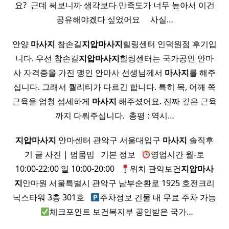
요? ​ 근데 써보니까 생각보다 만족도가 너무 높아서 이건
공유해야겠다 싶었어요 ​ ​ ​ ​ 사실…
안양
마사지
참손길
지압
마사지
힐링센터 인덕원점 후기입
니다. 우선 참손길
지압
마사지
힐링센터는 국가공인 안마
사 자격증을 가진 맹인 안마사 선생님께서
마사지
를 해주
십니다. 그래서 퀄리티가 다르긴 합니다. 특히 목, 어깨 쪽
근육을 엄청 섬세하게
마사지
해주셨어요. 진짜 깊은 근육
까지 다뤄주십니다. ​ 총평 : 역시…
지압
마사지
안마센터 관악구 서울대입구
마사지
솔직후
기 글 사진 | 멈뭄밈 ​ ​ 기본 정보 ​ ​
영업시간 월-토
10:00-22:00 일 10:00-20:00 ​ ​
위치 관악보건
지압
마사
지
안마원 서울특별시 관악구 남부순환로 1925 호전크리
닉스타워 3층 301호 ​ ​
주차정보 건물 내 무료 주차 가능
​ ​
체크포인트 보건복지부 공인받은 국가…