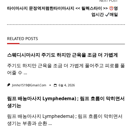
NEXT POST
screen-
타이마사지 문정역저렴한
타이
마사지
<< 릴렉스
타이
>>
영
reader-
업시간
매일
text">Page</span>
RELATED POSTS
스웨디시마사지 주기도 하지만 근육을 조금 더 가볍게
주기도 하지만 근육을 조금 더 가볍게 풀어주고 피로를 풀
어줄 수
...
Jimho1519@gmail.com
6월 4, 2026
림프 배농마사지 Lymphedema) ;
림프
흐름이 막히면서
생기는
림프 배농마사지 Lymphedema) ; 림프 흐름이 막히면서
생기는 부종과 순환
...