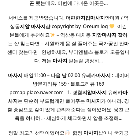
곤 했는데요. 이번에 다녀온 이곳은…
서비스를 제공받았습니다. 더편한
지압
마사지
안마원 / 역
삼동
지압
마사지
샵 copyright by. Oreum log
​ 이런
분들에게 추천해요
– 역삼동 대치동
지압
마사지
잘하
는 샵 찾는다면 – 시원하게 몸 잘 풀어주는 국가공인 안마
센터 찾는다면 ​ ​ 안녕하세요, 뷰티앤헬스 블로거 오름입니
다. 저는
마사지
받는걸 굉장히…
마사지
매일11:00 – 다음 날 02:00 유레카
마사지
: 네이버
방문자리뷰 159 · 블로그리뷰 169
pcmap.place.naver.com ​ ​ 1. 경혈
지압
마사지
유레카
마
사지
는 단순히 부드럽게만 풀어주는
마사지
가 아니라, 경
혈 중심으로 깊이 있게 관리해준다는 점이었어요. 뭉친 근
육을 하나하나 세심하게 체크하면서 압을 조절해…
정말 최고의 선택이었어요
​ 합정
마사지
샵이나 국가공