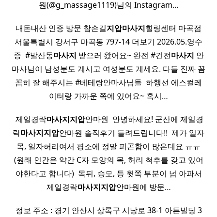
원(@g_massage1119)님의 Instagram…
내돈내산 인증 방문 참손길
지압
마사지
힐링센터 마곡점
서울특별시 강서구 마곡동 797-14 더보기 2026.05.영수
증 ​ #발산동
마사지
받으러 왔어요~ 완전 #건전
마사지
안
마사님이 남성분도 계시고 여성분도 계세요. 다들 진짜 꼼
꼼히 잘 해주시는 #베테랑안마사님들 ​ 하행선 에스컬레
이터랑 가까운 쪽에 있어요~ 혹시…
​ 제일경락
마사지
지압
안마원 ​ 안녕하세요! 군산에 제일경
락
마사지
지압
안마원 솔직후기 들려드립니다!! ​ 제가 일자
목, 일자허리여서 평소에 정말 피곤함이 많은데요 ㅠㅠ
(원래 인간은 약간 C자 모양의 목, 허리 척추를 갖고 있어
야한다고 합니다) ​ 목뒤, 승모, 등 윗쪽 부분이 넘 아파서
제일경락
마사지
지압
안마원에 방문…
정보 주소 : 경기 안산시 상록구 시낭로 38-1 아튼빌딩 3