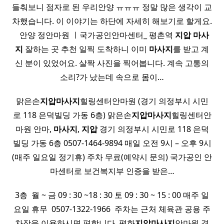
들춰보니 점자로 된 우리안양 ㅠㅠㅠ 정말 많은 생각이 교
차했습니다. 이 이야기는 하단에 자세히 해보기로 할게요.
​ ​ 안양 정안마원 ㅣ국가공인안마센터_ 평촌역
지압
마사
지
잘하는 곳 추천 일찍 도착하니 이미
마사지
를 받고 계
신 분이 있었어요. 살짝 사진을 찍어봅니다. 계속 고통의
소리?가 났는데 속으로 몸이…
맑은손
지압
마사지
힐링센터안마원 (경기 의정부시 시민
로 118 은덕빌딩 가동 6층) 맑은손
지압
마사지
힐링센터안
마원 안마,
마사지
,
지압
경기 의정부시 시민로 118 은덕
빌딩 가동 6층 0507-1464-9894 매일 오전 9시 – 오후 9시
(매주 일요일 정기휴) 주차 무료(예약시 문의) 국가공인 안
마센터로 보건복지부 인증을 받은…
3층 ​ 월 ~ 금 09 : 30 ~18 : 30 토 09 : 30 ~ 15 : 00 매주 일
요일 휴무 ​ 0507-1322-1966 ​ 주차는 근처 체육관 공용 주
차장을 이용하시면 편합니다. 평화
지압
마사지
안마원 경