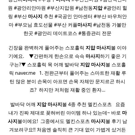
원 #광안리안마원 #부산지압원 #남천동
지압
#광안리 힐
링 #부산
마사지
추천 #국공인 안마센터 #부산 바우처안
마 #부모님 효도선물 #부산 커플
마사지
#남천동 가볼만
한곳 #광안리 데이트코스 #통증관리 전문
긴장을 완벽하게 풀어주는 스포홀릭
지압
마사지
볼 이야
기예요. ​ ​ ​ ▼간편하게 한손으로 슥슥
마사지
하기 좋은 기
구는?▼ 스포홀릭 목 어깨 발바닥
지압
마사지
볼 스포홀
릭 naver.me ​ ​ 1. 전완근부터 풀어주는 스마트한 재활 루
틴 많은 분이 손목이 아프면 손목 자체만 문지르곤 하시
죠? ​ 하지만 저처럼 재활 중인 환자…
발바닥 어깨
지압
마사지
볼 4종 추천 멜킨스포츠 ​ ​ 요즘
내가 진짜 제대로 꽂혀버린 아이템 하나 있는데~ 바로
마
사지
볼이에요! ​ 그중에서도 멜킨스포츠
마사지
볼 후기 남
겨보려구요!! 처음엔 솔직히 큰 기대 없이 가볍게 샀거든