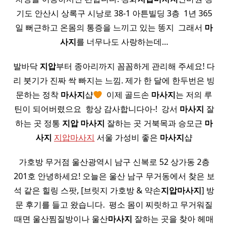
기도 안산시 상록구 시낭로 38-1 아튼빌딩 3층 ​ 1년 365
일 뻐근하고 온몸의 통증을 느끼고 있는 똥지 ​ 그래서
마
사지
를 너무나도 사랑하는데…
발바닥
지압
부터 종아리까지 꼼꼼하게 관리해 주세요! 다
리 붓기가 진짜 싹 빠지는 느낌. 제가 한 달에 한두번은 빙
문하는 정착
마사지
샵
​ 이제 골드손
마사지
는 저의 루
틴이 되어버렸으요 ​ 항상 감사합니다아-! ​ 강서
마사지
잘
하는 곳 정통
지압
마사지
잘하는 곳 거북목과 승모근
마
사지
지압마사지
서울 가성비 좋은
마사지
샵
가호방 무거점 울산광역시 남구 신복로 52 상가동 2층
201호 안녕하세요! 오늘은 울산 남구 무거동에서 찾은 보
석 같은 힐링 스팟, [브릿지 가호방 & 약손
지압
마사지
] 방
문 후기를 들고 왔습니다. ​ 평소 몸이 찌릿하고 무거워질
때면 울산찜질방이나 울산
마사지
잘하는 곳을 찾아 헤매