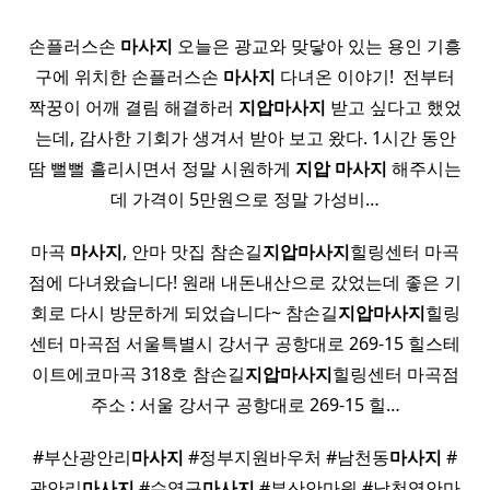
손플러스손
마사지
오늘은 광교와 맞닿아 있는 용인 기흥
구에 위치한 손플러스손
마사지
다녀온 이야기! ​ 전부터
짝꿍이 어깨 결림 해결하러
지압
마사지
받고 싶다고 했었
는데, 감사한 기회가 생겨서 받아 보고 왔다. 1시간 동안
땀 뻘뻘 흘리시면서 정말 시원하게
지압
마사지
해주시는
데 가격이 5만원으로 정말 가성비…
마곡
마사지
, 안마 맛집 참손길
지압
마사지
힐링센터 마곡
점에 다녀왔습니다! 원래 내돈내산으로 갔었는데 좋은 기
회로 다시 방문하게 되었습니다~ 참손길
지압
마사지
힐링
센터 마곡점 서울특별시 강서구 공항대로 269-15 힐스테
이트에코마곡 318호 참손길
지압
마사지
힐링센터 마곡점
주소 : 서울 강서구 공항대로 269-15 힐…
#부산광안리
마사지
#정부지원바우처 #남천동
마사지
#
광안리
마사지
#수영구
마사지
#부산안마원 #남천역안마