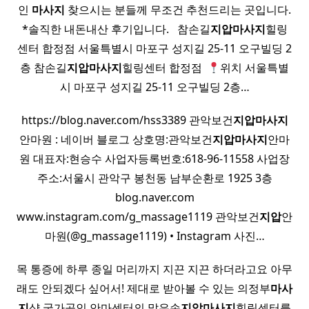
인
마사지
찾으시는 분들께 무조건 추천드리는 곳입니다.
*솔직한 내돈내산 후기입니다. ​ ​ 참손길
지압
마사지
힐링
센터 합정점 서울특별시 마포구 성지길 25-11 오구빌딩 2
층 참손길
지압
마사지
힐링센터 합정점 ​
위치 서울특별
시 마포구 성지길 25-11 오구빌딩 2층…
https://blog.naver.com/hss3389 관악보건
지압
마사지
안마원 : 네이버 블로그 상호명:관악보건
지압
마사지
안마
원 대표자:현승수 사업자등록번호:618-96-11558 사업장
주소:서울시 관악구 봉천동 남부순환로 1925 3층
blog.naver.com
www.instagram.com/g_massage1119 관악보건
지압
안
마원(@g_massage1119) • Instagram 사진…
목 통증에 하루 종일 머리까지 지끈 지끈 하더라고요 아무
래도 안되겠다 싶어서! 제대로 받아볼 수 있는 의정부
마사
지
샵 국가공인 안마센터의 맑은손
지압
마사지
힐링센터를