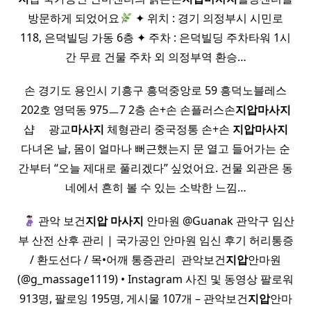
방문하게 되었어요
✦ 위치 : 경기 의정부시 시민로
118, 은덕빌딩 가동 6층 ✦ 주차 : 은덕빌딩 주차타워 1시
간 무료 건물 주차 외 의정부역 환승…
손 경기도 용인시 기흥구 흥덕중앙로 59 흥덕노블레스
202호 영덕동 975ㅡ7 2층 손+손 손플러스손
지압
마사지
샵 ​ ​ ​ ​ 광교
마사지
체형관리 중국정통 손+손
지압
마사지
다녀온 날, 몸이 얼마나 뻐근했는지 문 열고 들어가는 순
간부터 “오늘 제대로 풀리겠다” 싶었어요. 건물 외관은 동
네에서 흔히 볼 수 있는 소박한 느낌…
​ ​
관악 보건
지압
마사지
안마원 @Guanak 관악구 임산
부 산전 산후 관리 | 국가공인 안마원 임신 후기 허리통증
/ 환도선다 / 목•어깨 통증관리 ​ 관악보건
지압
안마원
(@g_massage1119) • Instagram 사진 및 동영상 팔로워
913명, 팔로잉 195명, 게시물 107개 – 관악보건
지압
안마