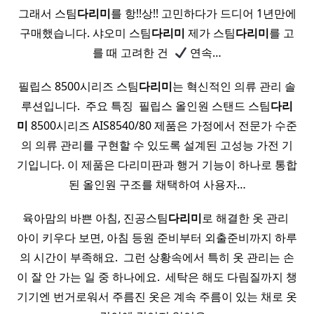
그래서 스팀
다리미
를 항!!상!! 고민하다가 드디어 1년만에
구매했습니다. 샤오미 스팀
다리미
제가 스팀
다리미
를 고
를 때 고려한 건 ​
연속…
필립스 8500시리즈 스팀
다리미
는 혁신적인 의류 관리 솔
루션입니다. ​ 주요 특징 ​ 필립스 올인원 스탠드 스팀
다리
미
8500시리즈 AIS8540/80 제품은 가정에서 전문가 수준
의 의류 관리를 구현할 수 있도록 설계된 고성능 가전 기
기입니다. 이 제품은 다리미판과 행거 기능이 하나로 통합
된 올인원 구조를 채택하여 사용자…
육아맘의 바쁜 아침, 진공스팀
다리미
로 해결한 옷 관리 ​
아이 키우다 보면, 아침 등원 준비부터 외출준비까지 하루
의 시간이 부족해요. ​ 그런 상황속에서 특히 옷 관리는 손
이 잘 안 가는 일 중 하나에요. ​ 세탁은 해도 다림질까지 챙
기기엔 번거로워서 주름진 옷은 계속 주름이 있는 채로 옷