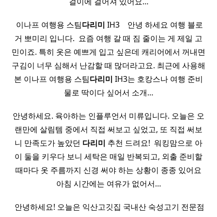
걸이에 걸어져 있어요…
​ 이나프 여행용 스팀
다리미
IH3 ​ ​ ​ 안녕 하세요 여행 블로
거 뽀미리 입니다.​ ​ 요즘 여행 갈 때 짐 줄이는 게 제일 고
민이죠. 특히 옷은 예쁘게 입고 싶은데 캐리어에서 꺼내면
구김이 너무 심해서 난감할 때 많더라고요. 최근에 사용해
본 이나프 여행용 스팀
다리미
IH3는 호캉스나 여행 준비
물로 딱이다 싶어서 소개…
안녕하세요. 육아하는 인플루언서 미류입니다. 오늘은 오
랜만에 살림템 중에서 직접 써보고 싶었고, 또 직접 써보
니 만족도가 높았던
다리미
추천 드려요! ​ 워킹맘으로 아
이 둘을 키우다 보니 세탁은 매일 반복되고, 외출 준비할
때마다 옷 주름까지 신경 써야 하는 상황이 종종 있어요
아침 시간에는 여유가 없어서…
​ 안녕하세요! 오늘은 익산고깃집 국내산 숙성고기 전문점