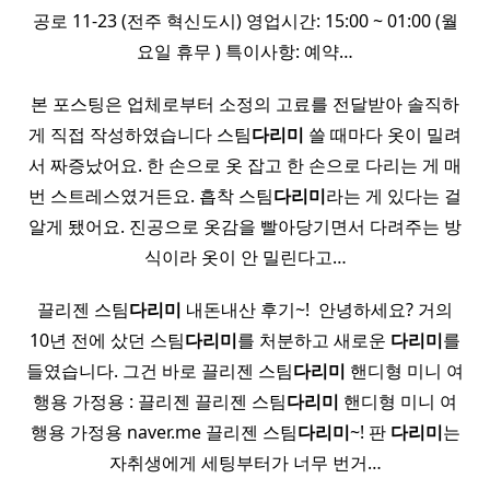
공로 11-23 (전주 혁신도시) 영업시간: 15:00 ~ 01:00 (월
요일 휴무 ) 특이사항: 예약…
본 포스팅은 업체로부터 소정의 고료를 전달받아 솔직하
게 직접 작성하였습니다 스팀
다리미
쓸 때마다 옷이 밀려
서 짜증났어요. 한 손으로 옷 잡고 한 손으로 다리는 게 매
번 스트레스였거든요. 흡착 스팀
다리미
라는 게 있다는 걸
알게 됐어요. 진공으로 옷감을 빨아당기면서 다려주는 방
식이라 옷이 안 밀린다고…
끌리젠 스팀
다리미
내돈내산 후기~! ​ 안녕하세요? 거의
10년 전에 샀던 스팀
다리미
를 처분하고 새로운
다리미
를
들였습니다. 그건 바로 끌리젠 스팀
다리미
핸디형 미니 여
행용 가정용 : 끌리젠 끌리젠 스팀
다리미
핸디형 미니 여
행용 가정용 naver.me 끌리젠 스팀
다리미
~! 판
다리미
는
자취생에게 세팅부터가 너무 번거…