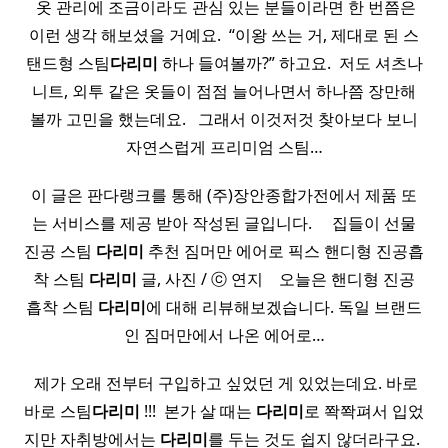
​ 옷 관리에 조금이라도 관심 있는 분들이라면 한 번쯤은
이런 생각 해보셨을 거예요. ​ “이왕 쓰는 거, 제대로 된 스
탠드형 스팀
다리미
하나 들여볼까?” 하고요. ​ 저도 셔츠나
니트, 외투 같은 옷들이 점점 늘어나면서 하나쯤 장만해
볼까 고민을 했는데요. ​ ​ 그래서 이것저것 찾아보다 보니
자연스럽게 프리미엄 스팀…
이 글은 판다랭크를 통해 (주)장안종합가전에서 제품 또
는 서비스를 제공 받아 작성된 글입니다. ​ ​ ​ ​ 집들이 선물
진공 스팀
다리미
추천 짐머만 에어로 픽스 핸디형 진공흡
착 스팀
다리미
글, 사진 / ⓒ 연지 ​ ​​ ​ 오늘은 핸디형 진공
흡착 스팀
다리미
에 대해 리뷰해보겠습니다. 독일 브랜드
인 짐머만에서 나온 에어로…
​ 제가 오래 전부터 구입하고 싶었던 게 있었는데요. 바로
바로 스팀
다리미
!!! ​ 본가 살 때는
다리미
로 쫙쫙펴서 입었
지만 자취방에서는
다리미
를 두는 것도 쉽지 않더라구요. ​