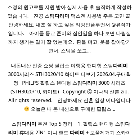
소정의 원고료를 지원 받아 실제 사용 후 솔직하게 작성하
였습니다. ​ ​ ​ 진공 스팀
다리미
맥스젠 사용법 주름 고민 끝 ​
안녕하세요, 내조 잘 하고 싶은 리빙인플루언서 @류작가
입니다. ​ ​ ​ 아이들 등교 준비와 집안일을 하다 보면 다림질
까지 챙기는 일이 잘 없는데요. ​ 판을 펴고, 옷을 잡아당기
면서, 스팀을 쏘고…
내돈내산 인증 쇼핑 필립스 여행용 핸디형 스팀
다리미
3000시리즈 STH3020/10 화이트 더보기 2026.04.구매확
정 ​ ​ PHILPS 필립스 핸디형 스팀
다리미
3000 시리즈
(STH3020/10, 화이트) ​ ​ Copyright ⓒ 이나의 신혼 zip.
All rights reserved. ​ ​ ​ 안녕하세요 신혼 일상 이나입니다
오늘은 내 돈 내산으로 구매한 필립스…
​ ​ 스팀
다리미
추천 Top 5 정리 ​ ​ ​ 1. 필립스 핸디형 스팀
다
리미
휴대용 2IN1 미니 핸드
다리미
+ 보풀제거기 스카이