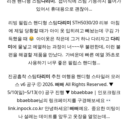
리젠 핸디형 스팀
다리미
. ​ 접이식에 스팀 기능까지 들어가
있어서 휴대용으로 괜찮아…
리빙 필립스 핸디형 스팀
다리미
STH5030/20 리뷰 ​ 아침
에 제일 당황할 때가 아이 옷 입히려고 빼놨는데 구김 가
득했을 때
​ 아이옷은 작은데 그거 하나 다리자고
다리
미
에 물넣고 예열하는 과정이 너~~~무 불편한데, 이런 불
편을 해결할 제품을 만났다. ​ 가벼운데 빠른 예열 35초로
사용하기 너무 좋은 필립스 핸디형…
진공흡착 스팀
다리미
추천 여행용 핸디형 스타일러 모러
스 v6 공구 ⓒ 2026. 빼빼 All Rights Reserved. ▼
5/10(일)~5/13(수) 공구 진행 ▼ bbaebbae | 인포크링크
bbaebbae님의 링크페이지를 구경해보세요
link.inpock.co.kr 안녕하세요! 빼빼예요. ​ 중요한 미팅이
나 설레는 데이트를 앞두고 옷장을 열었는데…