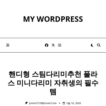
Skip
to
content
MY WORDPRESS
핸디형 스팀
다리미
추천 풀라
스 미니
다리미
자취생의 필수
템
Jimho1519@gmail.com
5월 16, 2026