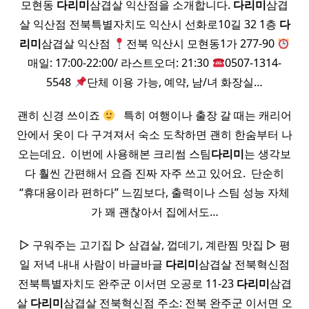
모현동
다리미
삼겹살 익산점을 소개합니다.
다리미
삼겹
살 익산점 전북특별자치도 익산시 선화로10길 32 1층
다
리미
삼겹살 익산점
전북 익산시 모현동1가 277-90
매일: 17:00-22:00/ 라스트오더: 21:30
0507-1314-
5548
단체 이용 가능, 예약, 남/녀 화장실…
괜히 신경 쓰이죠
​ ​ 특히 여행이나 출장 갈 때는 캐리어
안에서 옷이 다 구겨져서 숙소 도착하면 괜히 한숨부터 나
오는데요. ​ 이번에 사용해본 크리썸 스팀
다리미
는 생각보
다 훨씬 간편해서 요즘 진짜 자주 쓰고 있어요. ​ 단순히
“휴대용이라 편하다” 느낌보다, 출력이나 스팀 성능 자체
가 꽤 괜찮아서 집에서도…
▷ 구워주는 고기집 ▷ 삼겹살, 껍데기, 계란찜 맛집 ▷ 평
일 저녁 내내 사람이 바글바글
다리미
삼겹살 전북혁신점
전북특별자치도 완주군 이서면 오공로 11-23
다리미
삼겹
살
다리미
삼겹살 전북혁신점 주소: 전북 완주군 이서면 오