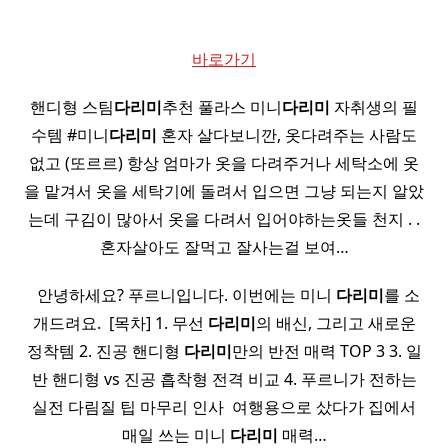
바로가기
핸디형 스팀
다리미
추천 풀라스 미니
다리미
자취생의 필
수템 #미니
다리미
혼자 살다보니깐, 옷다려주는 사람도
없고 (또르르) 항상 엄마가 옷을 다려주거나 세탁소에 옷
을 맡겨서 옷을 세탁기에 돌려서 입으면 그냥 되는지 알았
는데 구김이 많아서 옷을 다려서 입어야하는옷들 천지 . .
혼자살아도 잘먹고 잘사는걸 보여…
​ ​ 안녕하세요? 푸르니입니다. 이번에는 미니
다리미
를 소
개드려요. ​ [목차] 1. 무선
다리미
의 배신, 그리고 새로운
정착템 2. 진공 핸디형
다리미
만의 반전 매력 TOP 3 3. 일
반 핸디형 vs 진공 흡착형 전격 비교 4. 푸르니가 전하는
실전 다림질 팁 마무리 인사 ​ 여행용으로 샀다가 집에서
매일 쓰는 미니
다리미
매력…