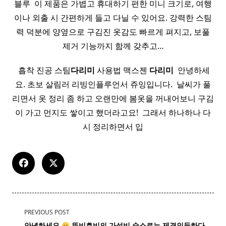
블루 ​ 이 제품은 가볍고 휴대하기 편한 미니 크기로, 여행
이나 외출 시 간편하게 들고 다닐 수 있어요. 강력한 스팀
력 덕분에 양옆으로 구김진 옷감도 빠르게 펴지고, 보풀
제거 기능까지 함께 갖추고…
​ 흡착 진공 스팀
다리미
사용법 맥스젠
다리미
​ 안녕하세
요. 초보 살림러 리빙인플루언서 쥬잉입니다. ​ 날씨가 풀
리면서 옷 정리 좀 하고 오랜만에 봄옷을 꺼내어보니 구김
이 가고 먼지도 쌓이고 했더라고요! ​ 그래서 하나하나 다
시 정리하면서 입
<span
PREVIOUS POST
class="nav-
안녕하세요
뚜비호비의 가성비 숙소로는 제격인듯하다.