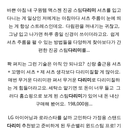
바쁜 아침 내 구원템 맥스젠 진공 스팀
다리미
셔츠를 입고
다니는 게 일상인 저에게는 아침마다 셔츠 주름이 눈에 띄
는 게 항상 스트레스인데요. ​ 다림판을 꺼내기는 귀찮고,
그냥 입고 나가면 하루 종일 신경이 쓰이더라고요. ​ 쉽게
셔츠 주름을 펼 수 있는 방법들을 다양하게 찾아보다가 간
편한 진공 스팀
다리미
를…
쫙 펴지는 그런 기술은 아직 안 되나요? ​ 신랑 출근용 셔츠
+ 꼬맹이 셔츠 + 제 셔츠 생각보다 다리미질할 게 많아요.
매번 무거운 다리미판 펴서 무거운
다리미
로 다리미질하
는 게 힘들더라고요. 세탁소 맡기면 또 돈이 너무 들고 ​ 그
러다 홈쇼핑으로 보게 된 스팀
다리미
가 있어 내 돈 내산
구매해 봤어요. ​ 198,000원…
​ LG 아이어닝과 로라스타를 살까 고민하다 가정용 스탠드
다리미
추천받고 준비하게 된 두손밸리 윈드스팀 프로! 기