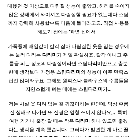
대했던 것 이상으로 다림질 성능이 좋았고, 허리를 숙이지
않은 상태에서 와이셔츠 다림질할 필요가 없는데다 스팀
까지 강력해 사용할수록 마음에 들더라고요. 직접 사용을
해보기 전에는 ‘과연 집에서…
가족중에 매일같이 칼각 잡아 다림질한 옷을 입는 경우에
는 눌러 다리는
다리미
가 제일 확실하죠. 칼각 아니고 주
름을 펴는 정도의 다림질이라면 스팀
다리미
만으로 충분
한데 생각보다 가정용 스팀
다리미
의 성능이 아주 만족스
럽진 않더라구요. 그래도 원피스나 블라우스의 주름들을
자연스럽게 펴는 데에는 스팀
다리미
가…
저는 사실 옷 다려 입는 걸 귀찮아하는 편인데, 막상 주름
진 상태로 나가면 또 신경은 엄청 쓰이지 않나요,,, ​ 특히
여행 가거나 출장 갈 때는 작은
다리미
하나 있으면 좋겠
다는 생각을 계속 했습니다. ​ 그러다가 발견한 게 바로 끌